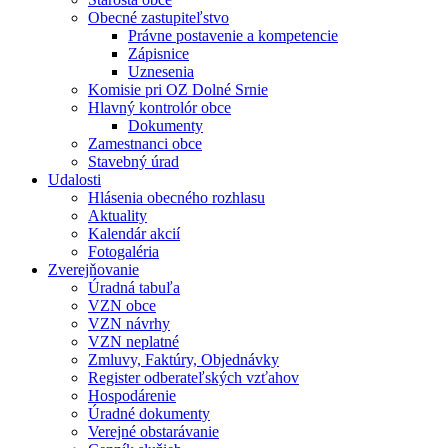
Obecné zastupiteľstvo
Právne postavenie a kompetencie
Zápisnice
Uznesenia
Komisie pri OZ Dolné Srnie
Hlavný kontrolór obce
Dokumenty
Zamestnanci obce
Stavebný úrad
Udalosti
Hlásenia obecného rozhlasu
Aktuality
Kalendár akcií
Fotogaléria
Zverejňovanie
Úradná tabuľa
VZN obce
VZN návrhy
VZN neplatné
Zmluvy, Faktúry, Objednávky
Register odberateľských vzťahov
Hospodárenie
Úradné dokumenty
Verejné obstarávanie