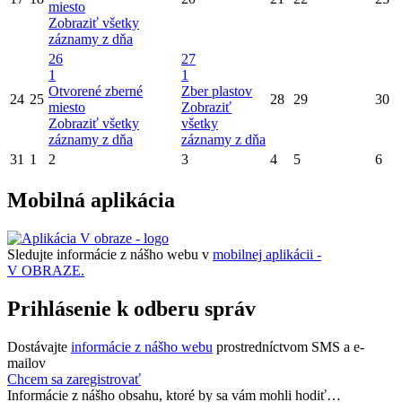
miesto
Zobraziť všetky
záznamy z dňa
26
27
1
1
Otvorené zberné
Zber plastov
24
25
28
29
30
miesto
Zobraziť
Zobraziť všetky
všetky
záznamy z dňa
záznamy z dňa
31
1
2
3
4
5
6
Mobilná aplikácia
Sledujte informácie z nášho webu v
mobilnej aplikácii -
V OBRAZE.
Prihlásenie k odberu správ
Dostávajte
informácie z nášho webu
prostredníctvom SMS a e-
mailov
Chcem sa zaregistrovať
Informácie z nášho obsahu, ktoré by sa vám mohli hodiť…