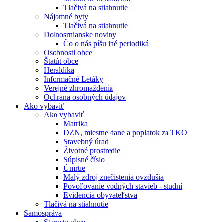
Tlačivá na stiahnutie
Nájomné byty
Tlačivá na stiahnutie
Dolnosrnianske noviny
Čo o nás píšu iné periodiká
Osobnosti obce
Štatút obce
Heraldika
Informačné Letáky
Verejné zhromaždenia
Ochrana osobných údajov
Ako vybaviť
Ako vybaviť
Matrika
DZN, miestne dane a poplatok za TKO
Stavebný úrad
Životné prostredie
Súpisné číslo
Úmrtie
Malý zdroj znečistenia ovzdušia
Povoľovanie vodných stavieb - studní
Evidencia obyvateľstva
Tlačivá na stiahnutie
Samospráva
Starosta obce