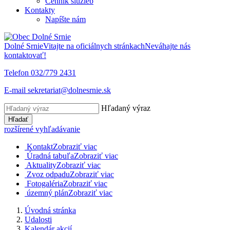
Cenník služieb
Kontakty
Napíšte nám
Dolné Srnie
Vitajte na oficiálnych stránkach
Neváhajte nás
kontaktovať!
Telefon
032/779 2431
E-mail
sekretariat@dolnesrnie.sk
Hľadaný výraz
Hľadať
rozšírené vyhľadávanie
Kontakt
Zobraziť viac
Úradná tabuľa
Zobraziť viac
Aktuality
Zobraziť viac
Zvoz odpadu
Zobraziť viac
Fotogaléria
Zobraziť viac
územný plán
Zobraziť viac
Úvodná stránka
Udalosti
Kalendár akcií