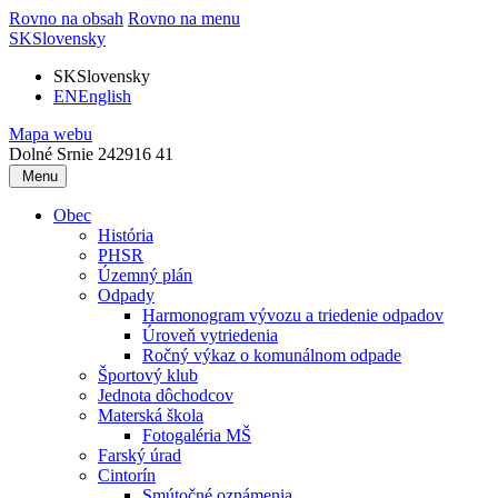
Rovno na obsah
Rovno na menu
SK
Slovensky
SK
Slovensky
EN
English
Mapa webu
Dolné Srnie 242
916 41
Menu
Obec
História
PHSR
Územný plán
Odpady
Harmonogram vývozu a triedenie odpadov
Úroveň vytriedenia
Ročný výkaz o komunálnom odpade
Športový klub
Jednota dôchodcov
Materská škola
Fotogaléria MŠ
Farský úrad
Cintorín
Smútočné oznámenia