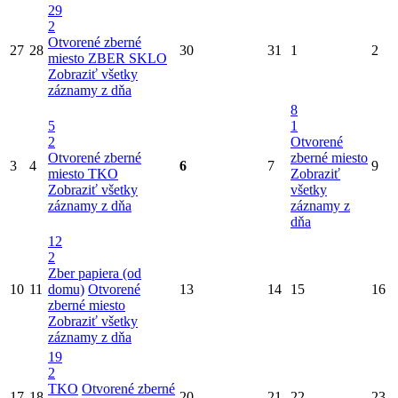
29
2
Otvorené zberné
27
28
30
31
1
2
miesto
ZBER SKLO
Zobraziť všetky
záznamy z dňa
8
5
1
2
Otvorené
Otvorené zberné
zberné miesto
3
4
6
7
9
miesto
TKO
Zobraziť
Zobraziť všetky
všetky
záznamy z dňa
záznamy z
dňa
12
2
Zber papiera (od
10
11
domu)
Otvorené
13
14
15
16
zberné miesto
Zobraziť všetky
záznamy z dňa
19
2
TKO
Otvorené zberné
17
18
20
21
22
23