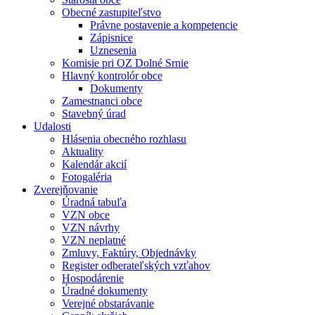
Obecné zastupiteľstvo
Právne postavenie a kompetencie
Zápisnice
Uznesenia
Komisie pri OZ Dolné Srnie
Hlavný kontrolór obce
Dokumenty
Zamestnanci obce
Stavebný úrad
Udalosti
Hlásenia obecného rozhlasu
Aktuality
Kalendár akcií
Fotogaléria
Zverejňovanie
Úradná tabuľa
VZN obce
VZN návrhy
VZN neplatné
Zmluvy, Faktúry, Objednávky
Register odberateľských vzťahov
Hospodárenie
Úradné dokumenty
Verejné obstarávanie