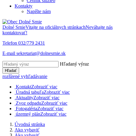
Cenník služieb
Kontakty
Napíšte nám
Dolné Srnie
Vitajte na oficiálnych stránkach
Neváhajte nás
kontaktovať!
Telefon
032/779 2431
E-mail
sekretariat@dolnesrnie.sk
Hľadaný výraz
Hľadať
rozšírené vyhľadávanie
Kontakt
Zobraziť viac
Úradná tabuľa
Zobraziť viac
Aktuality
Zobraziť viac
Zvoz odpadu
Zobraziť viac
Fotogaléria
Zobraziť viac
územný plán
Zobraziť viac
Úvodná stránka
Ako vybaviť
Ako vybaviť