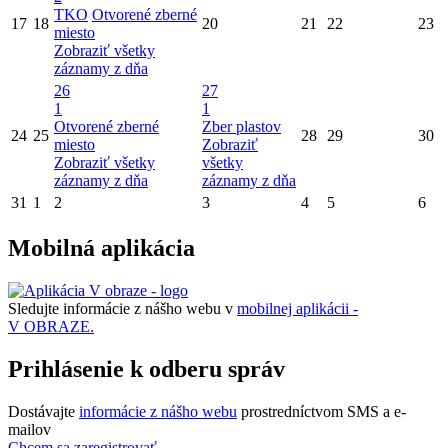
TKO
Otvorené zberné
17
18
20
21
22
23
miesto
Zobraziť všetky
záznamy z dňa
26
27
1
1
Otvorené zberné
Zber plastov
24
25
28
29
30
miesto
Zobraziť
Zobraziť všetky
všetky
záznamy z dňa
záznamy z dňa
31
1
2
3
4
5
6
Mobilná aplikácia
Sledujte informácie z nášho webu v
mobilnej aplikácii -
V OBRAZE.
Prihlásenie k odberu správ
Dostávajte
informácie z nášho webu
prostredníctvom SMS a e-
mailov
Chcem sa zaregistrovať