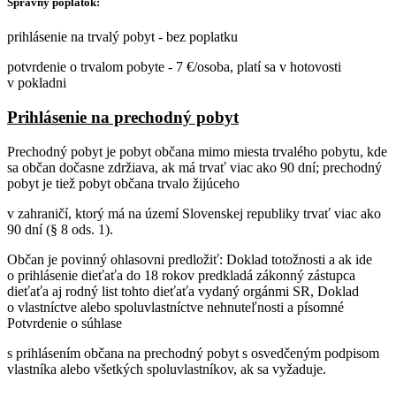
Správny poplatok:
prihlásenie na trvalý pobyt - bez poplatku
potvrdenie o trvalom pobyte - 7 €/osoba, platí sa v hotovosti
v pokladni
Prihlásenie na prechodný pobyt
Prechodný pobyt je pobyt občana mimo miesta trvalého pobytu, kde
sa občan dočasne zdržiava, ak má trvať viac ako 90 dní; prechodný
pobyt je tiež pobyt občana trvalo žijúceho
v zahraničí, ktorý má na území Slovenskej republiky trvať viac ako
90 dní (§ 8 ods. 1).
Občan je povinný ohlasovni predložiť: Doklad totožnosti a ak ide
o prihlásenie dieťaťa do 18 rokov predkladá zákonný zástupca
dieťaťa aj rodný list tohto dieťaťa vydaný orgánmi SR, Doklad
o vlastníctve alebo spoluvlastníctve nehnuteľnosti a písomné
Potvrdenie o súhlase
s prihlásením občana na prechodný pobyt s osvedčeným podpisom
vlastníka alebo všetkých spoluvlastníkov, ak sa vyžaduje.