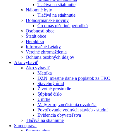
Tlačivá na stiahnutie
Nájomné byty
Tlačivá na stiahnutie
Dolnosrnianske noviny
Čo o nás píšu iné periodiká
Osobnosti obce
Štatút obce
Heraldika
Informačné Letáky
Verejné zhromaždenia
Ochrana osobných údajov
Ako vybaviť
Ako vybaviť
Matrika
DZN, miestne dane a poplatok za TKO
Stavebný úrad
Životné prostredie
Súpisné číslo
Úmrtie
Malý zdroj znečistenia ovzdušia
Povoľovanie vodných stavieb - studní
Evidencia obyvateľstva
Tlačivá na stiahnutie
Samospráva
Starosta obce