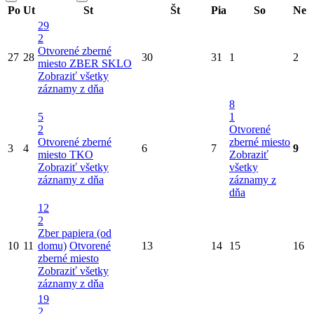
Po
Ut
St
Št
Pia
So
Ne
29
2
Otvorené zberné
27
28
30
31
1
2
miesto
ZBER SKLO
Zobraziť všetky
záznamy z dňa
8
5
1
2
Otvorené
Otvorené zberné
zberné miesto
3
4
6
7
9
miesto
TKO
Zobraziť
Zobraziť všetky
všetky
záznamy z dňa
záznamy z
dňa
12
2
Zber papiera (od
10
11
domu)
Otvorené
13
14
15
16
zberné miesto
Zobraziť všetky
záznamy z dňa
19
2