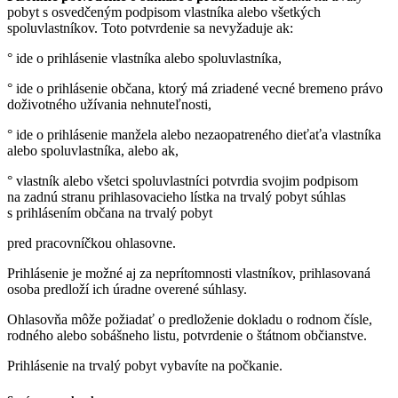
pobyt s osvedčeným podpisom vlastníka alebo všetkých
spoluvlastníkov. Toto potvrdenie sa nevyžaduje ak:
° ide o prihlásenie vlastníka alebo spoluvlastníka,
° ide o prihlásenie občana, ktorý má zriadené vecné bremeno právo
doživotného užívania nehnuteľnosti,
° ide o prihlásenie manžela alebo nezaopatreného dieťaťa vlastníka
alebo spoluvlastníka, alebo ak,
° vlastník alebo všetci spoluvlastníci potvrdia svojim podpisom
na zadnú stranu prihlasovacieho lístka na trvalý pobyt súhlas
s prihlásením občana na trvalý pobyt
pred pracovníčkou ohlasovne.
Prihlásenie je možné aj za neprítomnosti vlastníkov, prihlasovaná
osoba predloží ich úradne overené súhlasy.
Ohlasovňa môže požiadať o predloženie dokladu o rodnom čísle,
rodného alebo sobášneho listu, potvrdenie o štátnom občianstve.
Prihlásenie na trvalý pobyt vybavíte na počkanie.