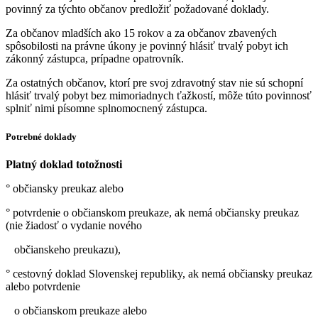
povinný za týchto občanov predložiť požadované doklady.
Za občanov mladších ako 15 rokov a za občanov zbavených
spôsobilosti na právne úkony je povinný hlásiť trvalý pobyt ich
zákonný zástupca, prípadne opatrovník.
Za ostatných občanov, ktorí pre svoj zdravotný stav nie sú schopní
hlásiť trvalý pobyt bez mimoriadnych ťažkostí, môže túto povinnosť
splniť nimi písomne splnomocnený zástupca.
Potrebné doklady
Platný doklad totožnosti
° občiansky preukaz alebo
° potvrdenie o občianskom preukaze, ak nemá občiansky preukaz
(nie žiadosť o vydanie nového
občianskeho preukazu),
° cestovný doklad Slovenskej republiky, ak nemá občiansky preukaz
alebo potvrdenie
o občianskom preukaze alebo