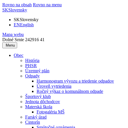
Rovno na obsah
Rovno na menu
SK
Slovensky
SK
Slovensky
EN
English
Mapa webu
Dolné Srnie 242
916 41
Menu
Obec
História
PHSR
Územný plán
Odpady
Harmonogram vývozu a triedenie odpadov
Úroveň vytriedenia
Ročný výkaz o komunálnom odpade
Športový klub
Jednota dôchodcov
Materská škola
Fotogaléria MŠ
Farský úrad
Cintorín
Smútočné oznámenia