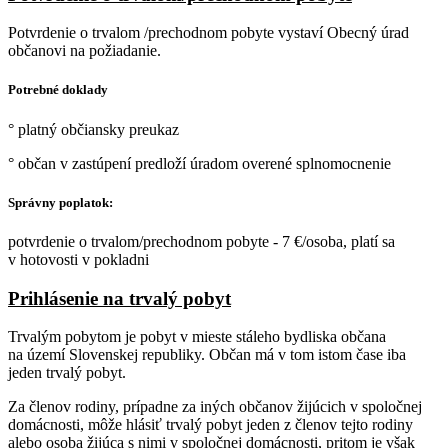
Potvrdenie o trvalom /prechodnom pobyte vystaví Obecný úrad
občanovi na požiadanie.
Potrebné doklady
° platný občiansky preukaz
° občan v zastúpení predloží úradom overené splnomocnenie
Správny poplatok:
potvrdenie o trvalom/prechodnom pobyte - 7 €/osoba, platí sa
v hotovosti v pokladni
Prihlásenie na trvalý pobyt
Trvalým pobytom je pobyt v mieste stáleho bydliska občana
na území Slovenskej republiky. Občan má v tom istom čase iba
jeden trvalý pobyt.
Za členov rodiny, prípadne za iných občanov žijúcich v spoločnej
domácnosti, môže hlásiť trvalý pobyt jeden z členov tejto rodiny
alebo osoba žijúca s nimi v spoločnej domácnosti, pritom je však