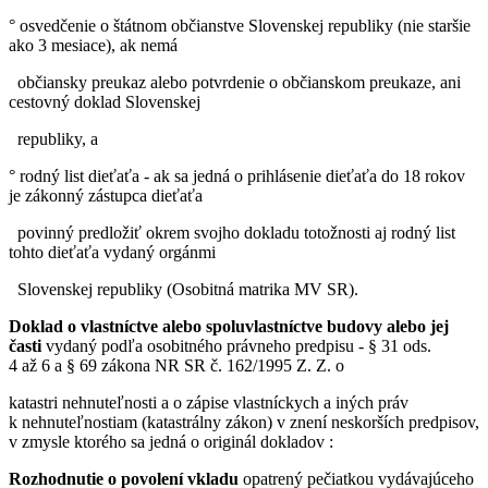
° osvedčenie o štátnom občianstve Slovenskej republiky (nie staršie
ako 3 mesiace), ak nemá
občiansky preukaz alebo potvrdenie o občianskom preukaze, ani
cestovný doklad Slovenskej
republiky, a
° rodný list dieťaťa - ak sa jedná o prihlásenie dieťaťa do 18 rokov
je zákonný zástupca dieťaťa
povinný predložiť okrem svojho dokladu totožnosti aj rodný list
tohto dieťaťa vydaný orgánmi
Slovenskej republiky (Osobitná matrika MV SR).
Doklad o vlastníctve alebo spoluvlastníctve budovy alebo jej
časti
vydaný podľa osobitného právneho predpisu - § 31 ods.
4 až 6 a § 69 zákona NR SR č. 162/1995 Z. Z. o
katastri nehnuteľnosti a o zápise vlastníckych a iných práv
k nehnuteľnostiam (katastrálny zákon) v znení neskorších predpisov,
v zmysle ktorého sa jedná o originál dokladov :
Rozhodnutie o povolení vkladu
opatrený pečiatkou vydávajúceho