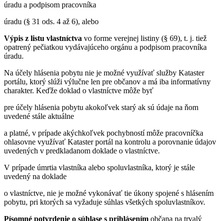
úradu a podpisom pracovníka
úradu (§ 31 ods. 4 až 6), alebo
Výpis z listu vlastníctva
vo forme verejnej listiny (§ 69), t. j. tiež
opatrený pečiatkou vydávajúceho orgánu a podpisom pracovníka
úradu.
Na účely hlásenia pobytu nie je možné využívať služby Kataster
portálu, ktorý slúži výlučne len pre občanov a má iba informatívny
charakter. Keďže doklad o vlastníctve môže byť
pre účely hlásenia pobytu akokoľvek starý ak sú údaje na ňom
uvedené stále aktuálne
a platné, v prípade akýchkoľvek pochybností môže pracovníčka
ohlasovne využívať Kataster portál na kontrolu a porovnanie údajov
uvedených v predkladanom doklade o vlastníctve.
V prípade úmrtia vlastníka alebo spoluvlastníka, ktorý je stále
uvedený na doklade
o vlastníctve, nie je možné vykonávať tie úkony spojené s hlásením
pobytu, pri ktorých sa vyžaduje súhlas všetkých spoluvlastníkov.
Písomné potvrdenie o súhlase s prihlásením
občana na trvalý