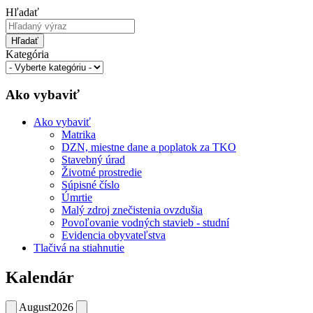
Hľadať
Hľadať
Kategória
Ako vybaviť
Ako vybaviť
Matrika
DZN, miestne dane a poplatok za TKO
Stavebný úrad
Životné prostredie
Súpisné číslo
Úmrtie
Malý zdroj znečistenia ovzdušia
Povoľovanie vodných stavieb - studní
Evidencia obyvateľstva
Tlačivá na stiahnutie
Kalendár
August
2026