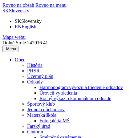
Rovno na obsah
Rovno na menu
SK
Slovensky
SK
Slovensky
EN
English
Mapa webu
Dolné Srnie 242
916 41
Menu
Obec
História
PHSR
Územný plán
Odpady
Harmonogram vývozu a triedenie odpadov
Úroveň vytriedenia
Ročný výkaz o komunálnom odpade
Športový klub
Jednota dôchodcov
Materská škola
Fotogaléria MŠ
Farský úrad
Cintorín
Smútočné oznámenia