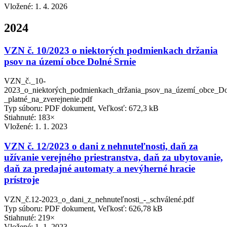
Vložené:
1. 4. 2026
2024
VZN č. 10/2023 o niektorých podmienkach držania
psov na území obce Dolné Srnie
VZN_č._10-
2023_o_niektorých_podmienkach_držania_psov_na_území_obce_Do
_platné_na_zverejnenie.pdf
Typ súboru: PDF dokument, Veľkosť: 672,3 kB
Stiahnuté: 183×
Vložené:
1. 1. 2023
VZN č. 12/2023 o dani z nehnuteľnosti, daň za
užívanie verejného priestranstva, daň za ubytovanie,
daň za predajné automaty a nevýherné hracie
prístroje
VZN_č.12-2023_o_dani_z_nehnuteľnosti_-_schválené.pdf
Typ súboru: PDF dokument, Veľkosť: 626,78 kB
Stiahnuté: 219×
Vložené:
1. 1. 2023