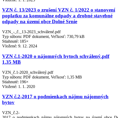
VZN č. 13/2023 o zrušení VZN č. 1/2022 o stanovení
poplatku za komunálne odpady a drobné stavebné
odpady na území obce Dolné Srnie
VZN_-_č._13-2023_schválené.pdf
Typ súboru: PDF dokument, Veľkosť: 730,79 kB
Stiahnuté: 185×
Vložené:
9. 12. 2024
VZN č.1-2020 o nájomných bytoch schválený.pdf
1.35 MB
VZN_č.1-2020_schválený.pdf
Typ súboru: PDF dokument, Veľkosť: 1,35 MB
Stiahnuté: 196×
Vložené:
1. 1. 2020
VZN č.2-2017 o podmienkach nájmu nájomných
bytov
VZN_č.2-
2017_o_podmienkach_nájmu_nájomných_bytov_na_území_obce_Dol