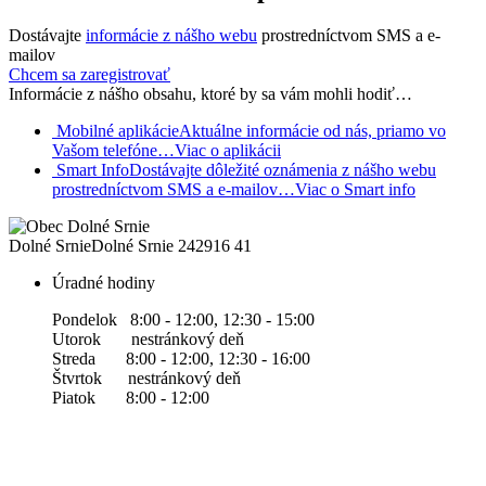
Dostávajte
informácie z nášho webu
prostredníctvom SMS a e-
mailov
Chcem sa zaregistrovať
Informácie z nášho obsahu, ktoré by sa vám mohli hodiť…
Mobilné aplikácie
Aktuálne informácie od nás, priamo vo
Vašom telefóne…
Viac o aplikácii
Smart Info
Dostávajte dôležité oznámenia z nášho webu
prostredníctvom SMS a e-mailov…
Viac o Smart info
Dolné Srnie
Dolné Srnie 242
916 41
Úradné hodiny
Pondelok 8:00 - 12:00, 12:30 - 15:00
Utorok nestránkový deň
Streda 8:00 - 12:00, 12:30 - 16:00
Štvrtok nestránkový deň
Piatok 8:00 - 12:00