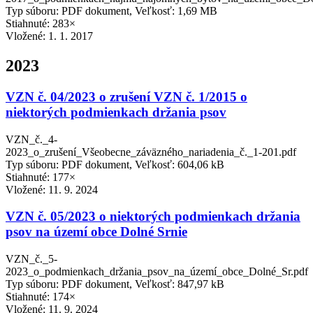
Typ súboru: PDF dokument, Veľkosť: 1,69 MB
Stiahnuté: 283×
Vložené:
1. 1. 2017
2023
VZN č. 04/2023 o zrušení VZN č. 1/2015 o
niektorých podmienkach držania psov
VZN_č._4-
2023_o_zrušení_Všeobecne_záväzného_nariadenia_č._1-201.pdf
Typ súboru: PDF dokument, Veľkosť: 604,06 kB
Stiahnuté: 177×
Vložené:
11. 9. 2024
VZN č. 05/2023 o niektorých podmienkach držania
psov na území obce Dolné Srnie
VZN_č._5-
2023_o_podmienkach_držania_psov_na_území_obce_Dolné_Sr.pdf
Typ súboru: PDF dokument, Veľkosť: 847,97 kB
Stiahnuté: 174×
Vložené:
11. 9. 2024