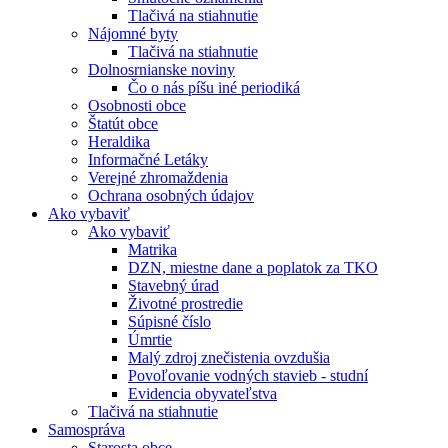
Tlačivá na stiahnutie
Nájomné byty
Tlačivá na stiahnutie
Dolnosrnianske noviny
Čo o nás píšu iné periodiká
Osobnosti obce
Štatút obce
Heraldika
Informačné Letáky
Verejné zhromaždenia
Ochrana osobných údajov
Ako vybaviť
Ako vybaviť
Matrika
DZN, miestne dane a poplatok za TKO
Stavebný úrad
Životné prostredie
Súpisné číslo
Úmrtie
Malý zdroj znečistenia ovzdušia
Povoľovanie vodných stavieb - studní
Evidencia obyvateľstva
Tlačivá na stiahnutie
Samospráva
Starosta obce