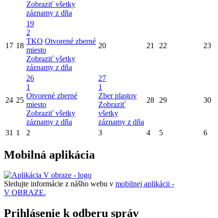
Zobraziť všetky
záznamy z dňa
19
2
TKO
Otvorené zberné
17
18
20
21
22
23
miesto
Zobraziť všetky
záznamy z dňa
26
27
1
1
Otvorené zberné
Zber plastov
24
25
28
29
30
miesto
Zobraziť
Zobraziť všetky
všetky
záznamy z dňa
záznamy z dňa
31
1
2
3
4
5
6
Mobilná aplikácia
Sledujte informácie z nášho webu v
mobilnej aplikácii -
V OBRAZE.
Prihlásenie k odberu správ