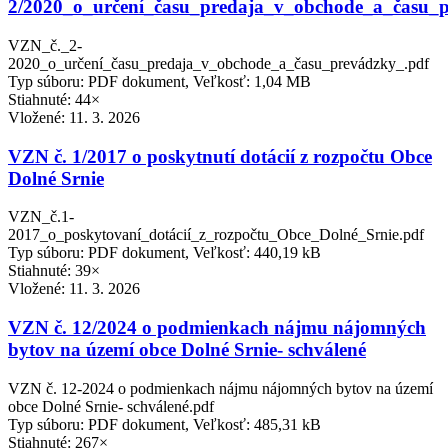
2/2020_o_určení_času_predaja_v_obchode_a_času_
VZN_č._2-
2020_o_určení_času_predaja_v_obchode_a_času_prevádzky_.pdf
Typ súboru: PDF dokument, Veľkosť: 1,04 MB
Stiahnuté: 44×
Vložené:
11. 3. 2026
VZN č. 1/2017 o poskytnutí dotácií z rozpočtu Obce
Dolné Srnie
VZN_č.1-
2017_o_poskytovaní_dotácií_z_rozpočtu_Obce_Dolné_Srnie.pdf
Typ súboru: PDF dokument, Veľkosť: 440,19 kB
Stiahnuté: 39×
Vložené:
11. 3. 2026
VZN č. 12/2024 o podmienkach nájmu nájomných
bytov na území obce Dolné Srnie- schválené
VZN č. 12-2024 o podmienkach nájmu nájomných bytov na území
obce Dolné Srnie- schválené.pdf
Typ súboru: PDF dokument, Veľkosť: 485,31 kB
Stiahnuté: 267×