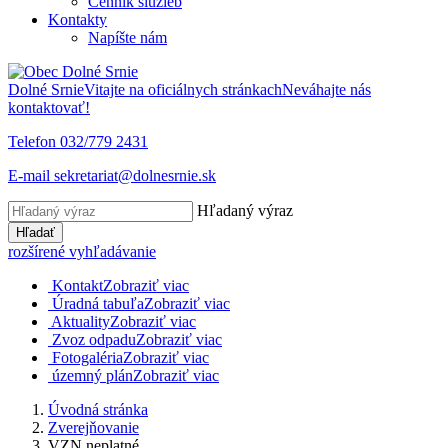
Cenník služieb
Kontakty
Napíšte nám
Dolné Srnie
Vitajte na oficiálnych stránkach
Neváhajte nás
kontaktovať!
Telefon
032/779 2431
E-mail
sekretariat@dolnesrnie.sk
Hľadaný výraz
Hľadať
rozšírené vyhľadávanie
Kontakt
Zobraziť viac
Úradná tabuľa
Zobraziť viac
Aktuality
Zobraziť viac
Zvoz odpadu
Zobraziť viac
Fotogaléria
Zobraziť viac
územný plán
Zobraziť viac
Úvodná stránka
Zverejňovanie
VZN neplatné