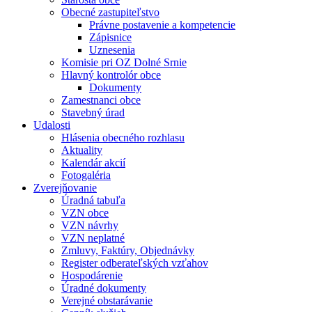
Obecné zastupiteľstvo
Právne postavenie a kompetencie
Zápisnice
Uznesenia
Komisie pri OZ Dolné Srnie
Hlavný kontrolór obce
Dokumenty
Zamestnanci obce
Stavebný úrad
Udalosti
Hlásenia obecného rozhlasu
Aktuality
Kalendár akcií
Fotogaléria
Zverejňovanie
Úradná tabuľa
VZN obce
VZN návrhy
VZN neplatné
Zmluvy, Faktúry, Objednávky
Register odberateľských vzťahov
Hospodárenie
Úradné dokumenty
Verejné obstarávanie