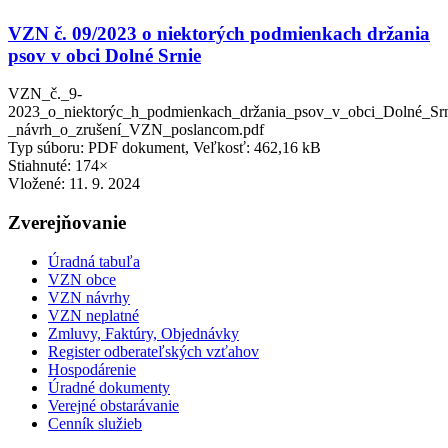
VZN č. 09/2023 o niektorých podmienkach držania
psov v obci Dolné Srnie
VZN_č._9-
2023_o_niektorýc_h_podmienkach_držania_psov_v_obci_Dolné_Srn
_návrh_o_zrušení_VZN_poslancom.pdf
Typ súboru: PDF dokument, Veľkosť: 462,16 kB
Stiahnuté: 174×
Vložené:
11. 9. 2024
Zverejňovanie
Úradná tabuľa
VZN obce
VZN návrhy
VZN neplatné
Zmluvy, Faktúry, Objednávky
Register odberateľských vzťahov
Hospodárenie
Úradné dokumenty
Verejné obstarávanie
Cenník služieb