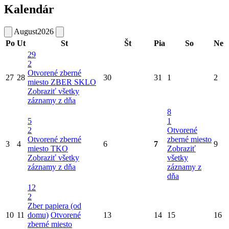
Kalendár
August
2026
Po
Ut
St
Št
Pia
So
Ne
29
2
Otvorené zberné
27
28
30
31
1
2
miesto
ZBER SKLO
Zobraziť všetky
záznamy z dňa
8
5
1
2
Otvorené
Otvorené zberné
zberné miesto
3
4
6
7
9
miesto
TKO
Zobraziť
Zobraziť všetky
všetky
záznamy z dňa
záznamy z
dňa
12
2
Zber papiera (od
10
11
domu)
Otvorené
13
14
15
16
zberné miesto