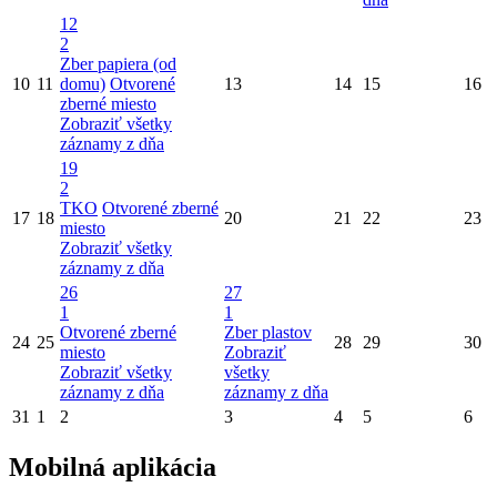
12
2
Zber papiera (od
10
11
domu)
Otvorené
13
14
15
16
zberné miesto
Zobraziť všetky
záznamy z dňa
19
2
TKO
Otvorené zberné
17
18
20
21
22
23
miesto
Zobraziť všetky
záznamy z dňa
26
27
1
1
Otvorené zberné
Zber plastov
24
25
28
29
30
miesto
Zobraziť
Zobraziť všetky
všetky
záznamy z dňa
záznamy z dňa
31
1
2
3
4
5
6
Mobilná aplikácia