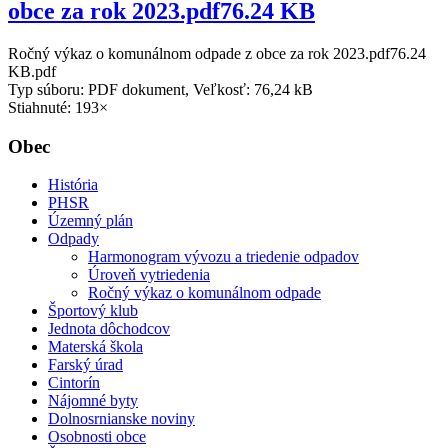
obce za rok 2023.pdf76.24 KB
Ročný výkaz o komunálnom odpade z obce za rok 2023.pdf76.24
KB.pdf
Typ súboru: PDF dokument, Veľkosť: 76,24 kB
Stiahnuté: 193×
Obec
História
PHSR
Územný plán
Odpady
Harmonogram vývozu a triedenie odpadov
Úroveň vytriedenia
Ročný výkaz o komunálnom odpade
Športový klub
Jednota dôchodcov
Materská škola
Farský úrad
Cintorín
Nájomné byty
Dolnosrnianske noviny
Osobnosti obce