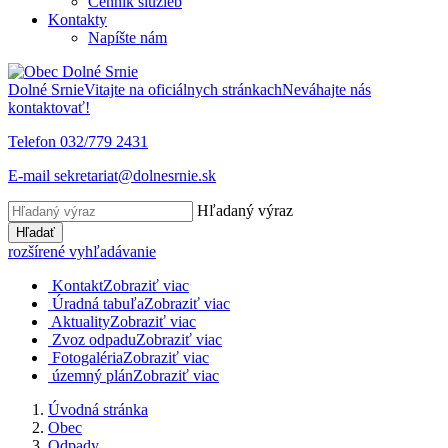
Cenník služieb
Kontakty
Napíšte nám
Dolné Srnie
Vitajte na oficiálnych stránkach
Neváhajte nás
kontaktovať!
Telefon
032/779 2431
E-mail
sekretariat@dolnesrnie.sk
Hľadaný výraz
Hľadať
rozšírené vyhľadávanie
Kontakt
Zobraziť viac
Úradná tabuľa
Zobraziť viac
Aktuality
Zobraziť viac
Zvoz odpadu
Zobraziť viac
Fotogaléria
Zobraziť viac
územný plán
Zobraziť viac
Úvodná stránka
Obec
Odpady