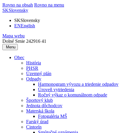
Rovno na obsah
Rovno na menu
SK
Slovensky
SK
Slovensky
EN
English
Mapa webu
Dolné Srnie 242
916 41
Menu
Obec
História
PHSR
Územný plán
Odpady
Harmonogram vývozu a triedenie odpadov
Úroveň vytriedenia
Ročný výkaz o komunálnom odpade
Športový klub
Jednota dôchodcov
Materská škola
Fotogaléria MŠ
Farský úrad
Cintorín
Smútočné oznámenia