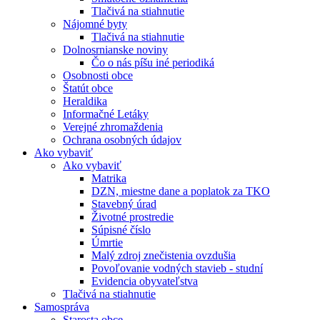
Tlačivá na stiahnutie
Nájomné byty
Tlačivá na stiahnutie
Dolnosrnianske noviny
Čo o nás píšu iné periodiká
Osobnosti obce
Štatút obce
Heraldika
Informačné Letáky
Verejné zhromaždenia
Ochrana osobných údajov
Ako vybaviť
Ako vybaviť
Matrika
DZN, miestne dane a poplatok za TKO
Stavebný úrad
Životné prostredie
Súpisné číslo
Úmrtie
Malý zdroj znečistenia ovzdušia
Povoľovanie vodných stavieb - studní
Evidencia obyvateľstva
Tlačivá na stiahnutie
Samospráva
Starosta obce