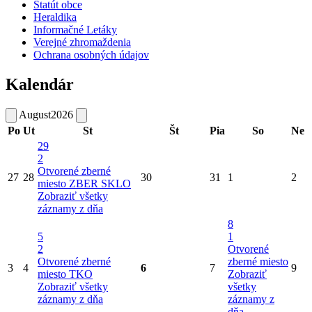
Štatút obce
Heraldika
Informačné Letáky
Verejné zhromaždenia
Ochrana osobných údajov
Kalendár
August
2026
Po
Ut
St
Št
Pia
So
Ne
29
2
Otvorené zberné
27
28
30
31
1
2
miesto
ZBER SKLO
Zobraziť všetky
záznamy z dňa
8
5
1
2
Otvorené
Otvorené zberné
zberné miesto
3
4
6
7
9
miesto
TKO
Zobraziť
Zobraziť všetky
všetky
záznamy z dňa
záznamy z
dňa