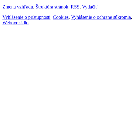
Zmena vzhľadu
,
Štruktúra stránok
,
RSS
,
Vytlačiť
Vyhlásenie o prístupnosti
,
Cookies
,
Vyhlásenie o ochrane súkromia
,
Webové sídlo