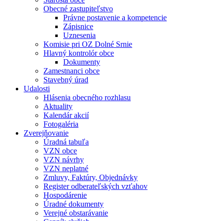
Obecné zastupiteľstvo
Právne postavenie a kompetencie
Zápisnice
Uznesenia
Komisie pri OZ Dolné Srnie
Hlavný kontrolór obce
Dokumenty
Zamestnanci obce
Stavebný úrad
Udalosti
Hlásenia obecného rozhlasu
Aktuality
Kalendár akcií
Fotogaléria
Zverejňovanie
Úradná tabuľa
VZN obce
VZN návrhy
VZN neplatné
Zmluvy, Faktúry, Objednávky
Register odberateľských vzťahov
Hospodárenie
Úradné dokumenty
Verejné obstarávanie