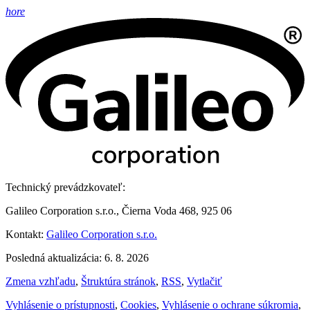
hore
Technický prevádzkovateľ:
Galileo Corporation s.r.o., Čierna Voda 468, 925 06
Kontakt:
Galileo Corporation s.r.o.
Posledná aktualizácia: 6. 8. 2026
Zmena vzhľadu
,
Štruktúra stránok
,
RSS
,
Vytlačiť
Vyhlásenie o prístupnosti
,
Cookies
,
Vyhlásenie o ochrane súkromia
,