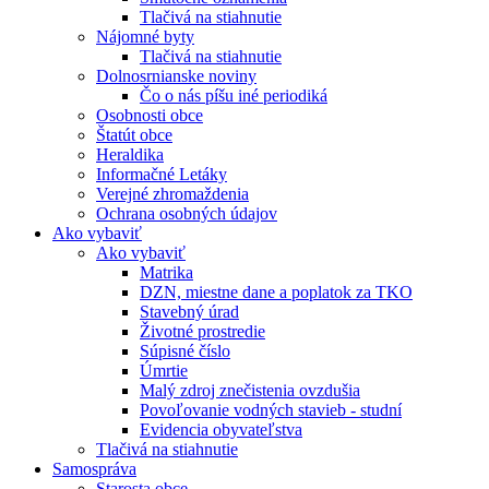
Tlačivá na stiahnutie
Nájomné byty
Tlačivá na stiahnutie
Dolnosrnianske noviny
Čo o nás píšu iné periodiká
Osobnosti obce
Štatút obce
Heraldika
Informačné Letáky
Verejné zhromaždenia
Ochrana osobných údajov
Ako vybaviť
Ako vybaviť
Matrika
DZN, miestne dane a poplatok za TKO
Stavebný úrad
Životné prostredie
Súpisné číslo
Úmrtie
Malý zdroj znečistenia ovzdušia
Povoľovanie vodných stavieb - studní
Evidencia obyvateľstva
Tlačivá na stiahnutie
Samospráva
Starosta obce