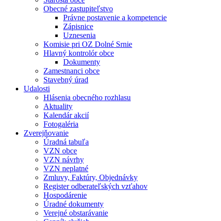
Obecné zastupiteľstvo
Právne postavenie a kompetencie
Zápisnice
Uznesenia
Komisie pri OZ Dolné Srnie
Hlavný kontrolór obce
Dokumenty
Zamestnanci obce
Stavebný úrad
Udalosti
Hlásenia obecného rozhlasu
Aktuality
Kalendár akcií
Fotogaléria
Zverejňovanie
Úradná tabuľa
VZN obce
VZN návrhy
VZN neplatné
Zmluvy, Faktúry, Objednávky
Register odberateľských vzťahov
Hospodárenie
Úradné dokumenty
Verejné obstarávanie