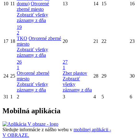
10
11
domu)
Otvorené
13
14
15
16
zberné miesto
Zobraziť všetky
záznamy z dňa
19
2
TKO
Otvorené zberné
17
18
20
21
22
23
miesto
Zobraziť všetky
záznamy z dňa
26
27
1
1
Otvorené zberné
Zber plastov
24
25
28
29
30
miesto
Zobraziť
Zobraziť všetky
všetky
záznamy z dňa
záznamy z dňa
31
1
2
3
4
5
6
Mobilná aplikácia
Sledujte informácie z nášho webu v
mobilnej aplikácii -
V OBRAZE.