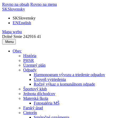
Rovno na obsah
Rovno na menu
SK
Slovensky
SK
Slovensky
EN
English
Mapa webu
Dolné Srnie 242
916 41
Menu
Obec
História
PHSR
Územný plán
Odpady
Harmonogram vývozu a triedenie odpadov
Úroveň vytriedenia
Ročný výkaz o komunálnom odpade
Športový klub
Jednota dôchodcov
Materská škola
Fotogaléria MŠ
Farský úrad
Cintorín
Smútočné oznámenia