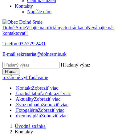
Cenník služieb
Kontakty
Napíšte nám
Dolné Srnie
Vitajte na oficiálnych stránkach
Neváhajte nás
kontaktovať!
Telefon
032/779 2431
E-mail
sekretariat@dolnesrnie.sk
Hľadaný výraz
Hľadať
rozšírené vyhľadávanie
Kontakt
Zobraziť viac
Úradná tabuľa
Zobraziť viac
Aktuality
Zobraziť viac
Zvoz odpadu
Zobraziť viac
Fotogaléria
Zobraziť viac
územný plán
Zobraziť viac
Úvodná stránka
Kontakty