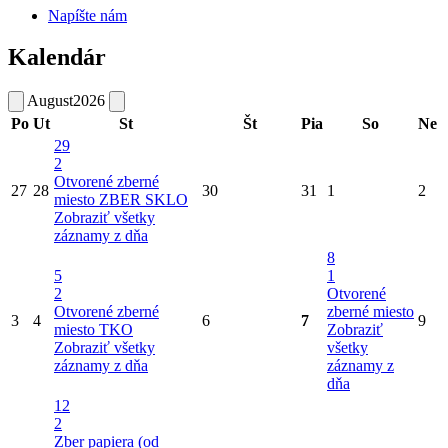
Napíšte nám
Kalendár
August
2026
Po
Ut
St
Št
Pia
So
Ne
29
2
Otvorené zberné
27
28
30
31
1
2
miesto
ZBER SKLO
Zobraziť všetky
záznamy z dňa
8
5
1
2
Otvorené
Otvorené zberné
zberné miesto
3
4
6
7
9
miesto
TKO
Zobraziť
Zobraziť všetky
všetky
záznamy z dňa
záznamy z
dňa
12
2
Zber papiera (od