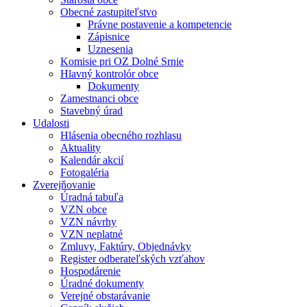
Obecné zastupiteľstvo
Právne postavenie a kompetencie
Zápisnice
Uznesenia
Komisie pri OZ Dolné Srnie
Hlavný kontrolór obce
Dokumenty
Zamestnanci obce
Stavebný úrad
Udalosti
Hlásenia obecného rozhlasu
Aktuality
Kalendár akcií
Fotogaléria
Zverejňovanie
Úradná tabuľa
VZN obce
VZN návrhy
VZN neplatné
Zmluvy, Faktúry, Objednávky
Register odberateľských vzťahov
Hospodárenie
Úradné dokumenty
Verejné obstarávanie