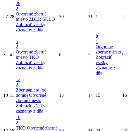
29
2
Otvorené zberné
27
28
30
31
1
2
miesto
ZBER SKLO
Zobraziť všetky
záznamy z dňa
8
5
1
2
Otvorené
Otvorené zberné
zberné miesto
3
4
6
7
9
miesto
TKO
Zobraziť
Zobraziť všetky
všetky
záznamy z dňa
záznamy z
dňa
12
2
Zber papiera (od
10
11
domu)
Otvorené
13
14
15
16
zberné miesto
Zobraziť všetky
záznamy z dňa
19
2
TKO
Otvorené zberné
17
18
20
21
22
23