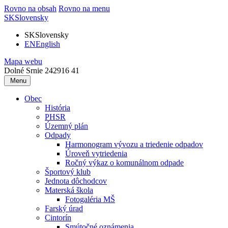
Rovno na obsah
Rovno na menu
SK
Slovensky
SK
Slovensky
EN
English
Mapa webu
Dolné Srnie 242
916 41
Menu
Obec
História
PHSR
Územný plán
Odpady
Harmonogram vývozu a triedenie odpadov
Úroveň vytriedenia
Ročný výkaz o komunálnom odpade
Športový klub
Jednota dôchodcov
Materská škola
Fotogaléria MŠ
Farský úrad
Cintorín
Smútočné oznámenia