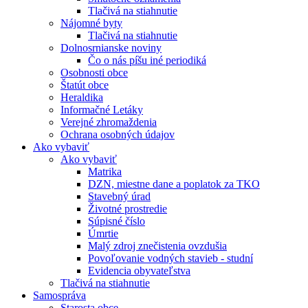
Tlačivá na stiahnutie
Nájomné byty
Tlačivá na stiahnutie
Dolnosrnianske noviny
Čo o nás píšu iné periodiká
Osobnosti obce
Štatút obce
Heraldika
Informačné Letáky
Verejné zhromaždenia
Ochrana osobných údajov
Ako vybaviť
Ako vybaviť
Matrika
DZN, miestne dane a poplatok za TKO
Stavebný úrad
Životné prostredie
Súpisné číslo
Úmrtie
Malý zdroj znečistenia ovzdušia
Povoľovanie vodných stavieb - studní
Evidencia obyvateľstva
Tlačivá na stiahnutie
Samospráva
Starosta obce