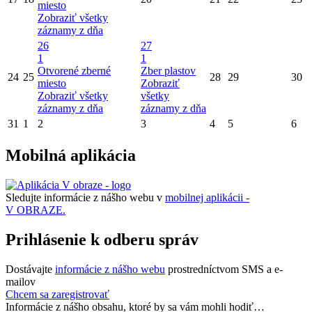
miesto
Zobraziť všetky
záznamy z dňa
26
27
1
1
Otvorené zberné
Zber plastov
24
25
28
29
30
miesto
Zobraziť
Zobraziť všetky
všetky
záznamy z dňa
záznamy z dňa
31
1
2
3
4
5
6
Mobilná aplikácia
Sledujte informácie z nášho webu v
mobilnej aplikácii -
V OBRAZE.
Prihlásenie k odberu správ
Dostávajte
informácie z nášho webu
prostredníctvom SMS a e-
mailov
Chcem sa zaregistrovať
Informácie z nášho obsahu, ktoré by sa vám mohli hodiť…