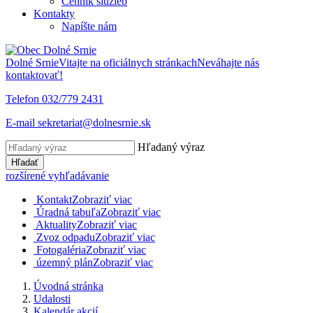
Cenník služieb
Kontakty
Napíšte nám
Dolné Srnie
Vitajte na oficiálnych stránkach
Neváhajte nás
kontaktovať!
Telefon
032/779 2431
E-mail
sekretariat@dolnesrnie.sk
Hľadaný výraz
Hľadať
rozšírené vyhľadávanie
Kontakt
Zobraziť viac
Úradná tabuľa
Zobraziť viac
Aktuality
Zobraziť viac
Zvoz odpadu
Zobraziť viac
Fotogaléria
Zobraziť viac
územný plán
Zobraziť viac
Úvodná stránka
Udalosti
Kalendár akcií