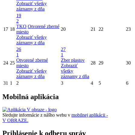
Zobraziť všetky
záznamy z dňa
19
2
TKO
Otvorené zberné
17
18
20
21
22
23
miesto
Zobraziť všetky
záznamy z dňa
26
27
1
1
Otvorené zberné
Zber plastov
24
25
28
29
30
miesto
Zobraziť
Zobraziť všetky
všetky
záznamy z dňa
záznamy z dňa
31
1
2
3
4
5
6
Mobilná aplikácia
Sledujte informácie z nášho webu v
mobilnej aplikácii -
V OBRAZE.
Prihlásenie k odberu správ