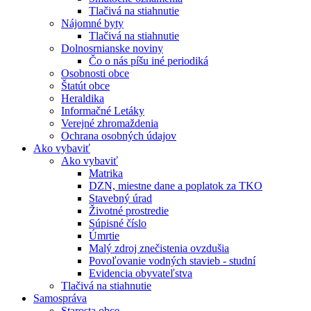
Tlačivá na stiahnutie
Nájomné byty
Tlačivá na stiahnutie
Dolnosrnianske noviny
Čo o nás píšu iné periodiká
Osobnosti obce
Štatút obce
Heraldika
Informačné Letáky
Verejné zhromaždenia
Ochrana osobných údajov
Ako vybaviť
Ako vybaviť
Matrika
DZN, miestne dane a poplatok za TKO
Stavebný úrad
Životné prostredie
Súpisné číslo
Úmrtie
Malý zdroj znečistenia ovzdušia
Povoľovanie vodných stavieb - studní
Evidencia obyvateľstva
Tlačivá na stiahnutie
Samospráva
Starosta obce