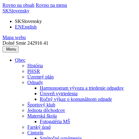
Rovno na obsah
Rovno na menu
SK
Slovensky
SK
Slovensky
EN
English
Mapa webu
Dolné Srnie 242
916 41
Menu
Obec
História
PHSR
Územný plán
Odpady
Harmonogram vývozu a triedenie odpadov
Úroveň vytriedenia
Ročný výkaz o komunálnom odpade
Športový klub
Jednota dôchodcov
Materská škola
Fotogaléria MŠ
Farský úrad
Cintorín
Smútočné oznámenia