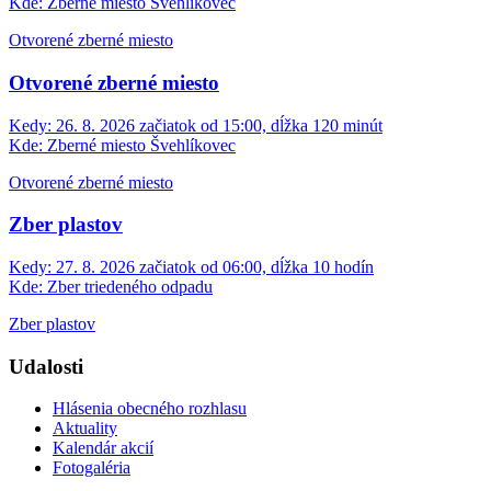
Kde:
Zberné miesto Švehlíkovec
Otvorené zberné miesto
Otvorené zberné miesto
Kedy:
26. 8. 2026 začiatok od 15:00, dĺžka 120 minút
Kde:
Zberné miesto Švehlíkovec
Otvorené zberné miesto
Zber plastov
Kedy:
27. 8. 2026 začiatok od 06:00, dĺžka 10 hodín
Kde:
Zber triedeného odpadu
Zber plastov
Udalosti
Hlásenia obecného rozhlasu
Aktuality
Kalendár akcií
Fotogaléria