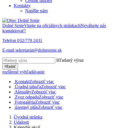
Cenník služieb
Kontakty
Napíšte nám
Dolné Srnie
Vitajte na oficiálnych stránkach
Neváhajte nás
kontaktovať!
Telefon
032/779 2431
E-mail
sekretariat@dolnesrnie.sk
Hľadaný výraz
Hľadať
rozšírené vyhľadávanie
Kontakt
Zobraziť viac
Úradná tabuľa
Zobraziť viac
Aktuality
Zobraziť viac
Zvoz odpadu
Zobraziť viac
Fotogaléria
Zobraziť viac
územný plán
Zobraziť viac
Úvodná stránka
Udalosti
Kalendár akcií