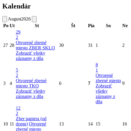
Kalendár
August
2026
Po
Ut
St
Št
Pia
So
Ne
29
2
Otvorené zberné
27
28
30
31
1
2
miesto
ZBER SKLO
Zobraziť všetky
záznamy z dňa
8
5
1
2
Otvorené
Otvorené zberné
zberné miesto
3
4
6
7
9
miesto
TKO
Zobraziť
Zobraziť všetky
všetky
záznamy z dňa
záznamy z
dňa
12
2
Zber papiera (od
10
11
domu)
Otvorené
13
14
15
16
zberné miesto