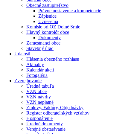
Obecné zastupiteľstvo
Právne postavenie a kompetencie
Zápisnice
Uznesenia
Komisie pri OZ Dolné Srnie
Hlavný kontrolór obce
Dokumenty
Zamestnanci obce
Stavebný úrad
Udalosti
Hlásenia obecného rozhlasu
Aktuality
Kalendár akcií
Fotogaléria
Zverejňovanie
Úradná tabuľa
VZN obce
VZN návrhy
VZN neplatné
Zmluvy, Faktúry, Objednávky
Register odberateľských vzťahov
Hospodárenie
Úradné dokumenty
Verejné obstarávanie