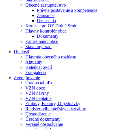
Obecné zastupiteľstvo
Právne postavenie a kompetencie
Zápisnice
Uznesenia
Komisie pri OZ Dolné Srnie
Hlavný kontrolór obce
Dokumenty
Zamestnanci obce
Stavebný úrad
Udalosti
Hlásenia obecného rozhlasu
Aktuality
Kalendár akcií
Fotogaléria
Zverejňovanie
Úradná tabuľa
VZN obce
VZN návrhy
VZN neplatné
Zmluvy, Faktúry, Objednávky
Register odberateľských vzťahov
Hospodárenie
Úradné dokumenty
Verejné obstarávanie