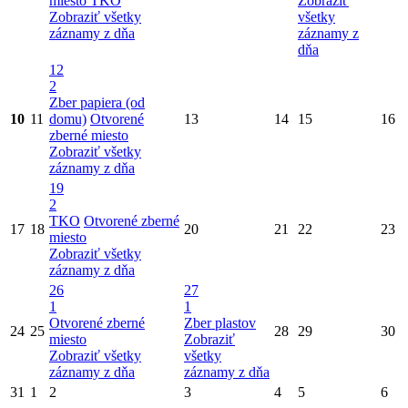
miesto
TKO
Zobraziť
Zobraziť všetky
všetky
záznamy z dňa
záznamy z
dňa
12
2
Zber papiera (od
10
11
domu)
Otvorené
13
14
15
16
zberné miesto
Zobraziť všetky
záznamy z dňa
19
2
TKO
Otvorené zberné
17
18
20
21
22
23
miesto
Zobraziť všetky
záznamy z dňa
26
27
1
1
Otvorené zberné
Zber plastov
24
25
28
29
30
miesto
Zobraziť
Zobraziť všetky
všetky
záznamy z dňa
záznamy z dňa
31
1
2
3
4
5
6