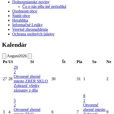
Dolnosrnianske noviny
Čo o nás píšu iné periodiká
Osobnosti obce
Štatút obce
Heraldika
Informačné Letáky
Verejné zhromaždenia
Ochrana osobných údajov
Kalendár
August
2026
Po
Ut
St
Št
Pia
So
Ne
29
2
Otvorené zberné
27
28
30
31
1
2
miesto
ZBER SKLO
Zobraziť všetky
záznamy z dňa
8
5
1
2
Otvorené
Otvorené zberné
zberné miesto
3
4
6
7
9