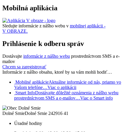
Mobilná aplikácia
Sledujte informácie z nášho webu v
mobilnej aplikácii -
V OBRAZE.
Prihlásenie k odberu správ
Dostávajte
informácie z nášho webu
prostredníctvom SMS a e-
mailov
Chcem sa zaregistrovať
Informácie z nášho obsahu, ktoré by sa vám mohli hodiť…
Mobilné aplikácie
Aktuálne informácie od nás, priamo vo
Vašom telefóne…
Viac o aplikácii
Smart Info
Dostávajte dôležité oznámenia z nášho webu
prostredníctvom SMS a e-mailov…
Viac o Smart info
Dolné Srnie
Dolné Srnie 242
916 41
Úradné hodiny