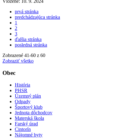
Vložené:
10. 9. 2024
prvá stránka
predchádzajúca stránka
1
2
3
ďalšia stránka
posledná stránka
Zobrazené
41
-
60
z 60
Zobraziť všetko
Obec
História
PHSR
Územný plán
Odpady
Športový klub
Jednota dôchodcov
Materská škola
Farský úrad
Cintorín
Nájomné byty