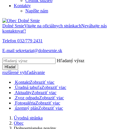
Cenník služieb
Kontakty
Napíšte nám
Dolné Srnie
Vitajte na oficiálnych stránkach
Neváhajte nás
kontaktovať!
Telefon
032/779 2431
E-mail
sekretariat@dolnesrnie.sk
Hľadaný výraz
Hľadať
rozšírené vyhľadávanie
Kontakt
Zobraziť viac
Úradná tabuľa
Zobraziť viac
Aktuality
Zobraziť viac
Zvoz odpadu
Zobraziť viac
Fotogaléria
Zobraziť viac
územný plán
Zobraziť viac
Úvodná stránka
Obec
Dolnosrnianske noviny