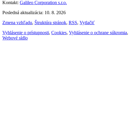
Kontakt:
Galileo Corporation s.r.o.
Posledná aktualizácia: 10. 8. 2026
Zmena vzhľadu
,
Štruktúra stránok
,
RSS
,
Vytlačiť
Vyhlásenie o prístupnosti
,
Cookies
,
Vyhlásenie o ochrane súkromia
,
Webové sídlo