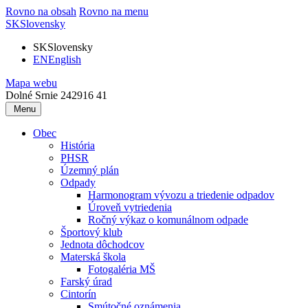
Rovno na obsah
Rovno na menu
SK
Slovensky
SK
Slovensky
EN
English
Mapa webu
Dolné Srnie 242
916 41
Menu
Obec
História
PHSR
Územný plán
Odpady
Harmonogram vývozu a triedenie odpadov
Úroveň vytriedenia
Ročný výkaz o komunálnom odpade
Športový klub
Jednota dôchodcov
Materská škola
Fotogaléria MŠ
Farský úrad
Cintorín
Smútočné oznámenia