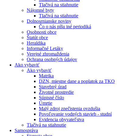
Tlačivá na stiahnutie
Nájomné byty
Tlačivá na stiahnutie
Dolnosrnianske noviny
Čo o nás píšu iné periodiká
Osobnosti obce
Štatút obce
Heraldika
Informačné Letáky
Verejné zhromaždenia
Ochrana osobných údajov
Ako vybaviť
Ako vybaviť
Matrika
DZN, miestne dane a poplatok za TKO
Stavebný úrad
Životné prostredie
Súpisné číslo
Úmrtie
Malý zdroj znečistenia ovzdušia
Povoľovanie vodných stavieb - studní
Evidencia obyvateľstva
Tlačivá na stiahnutie
Samospráva
Starosta obce