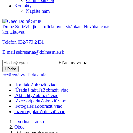
Cenník služieb
Kontakty
Napíšte nám
Dolné Srnie
Vitajte na oficiálnych stránkach
Neváhajte nás
kontaktovať!
Telefon
032/779 2431
E-mail
sekretariat@dolnesrnie.sk
Hľadaný výraz
Hľadať
rozšírené vyhľadávanie
Kontakt
Zobraziť viac
Úradná tabuľa
Zobraziť viac
Aktuality
Zobraziť viac
Zvoz odpadu
Zobraziť viac
Fotogaléria
Zobraziť viac
územný plán
Zobraziť viac
Úvodná stránka
Obec
Dolnosrnianske noviny