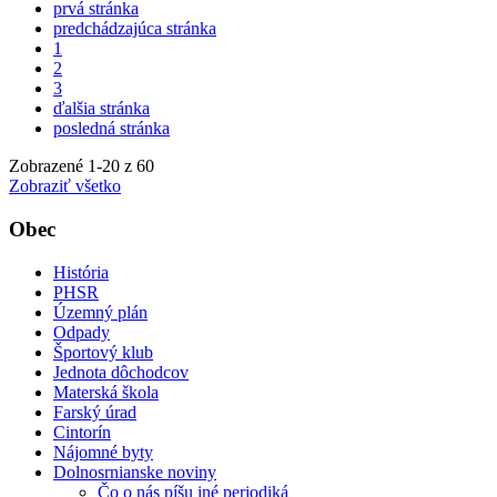
prvá stránka
predchádzajúca stránka
1
2
3
ďalšia stránka
posledná stránka
Zobrazené
1
-
20
z 60
Zobraziť všetko
Obec
História
PHSR
Územný plán
Odpady
Športový klub
Jednota dôchodcov
Materská škola
Farský úrad
Cintorín
Nájomné byty
Dolnosrnianske noviny
Čo o nás píšu iné periodiká