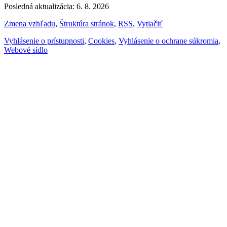
Posledná aktualizácia: 6. 8. 2026
Zmena vzhľadu
,
Štruktúra stránok
,
RSS
,
Vytlačiť
Vyhlásenie o prístupnosti
,
Cookies
,
Vyhlásenie o ochrane súkromia
,
Webové sídlo