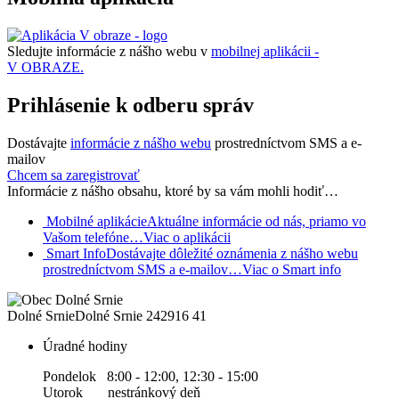
Sledujte informácie z nášho webu v
mobilnej aplikácii -
V OBRAZE.
Prihlásenie k odberu správ
Dostávajte
informácie z nášho webu
prostredníctvom SMS a e-
mailov
Chcem sa zaregistrovať
Informácie z nášho obsahu, ktoré by sa vám mohli hodiť…
Mobilné aplikácie
Aktuálne informácie od nás, priamo vo
Vašom telefóne…
Viac o aplikácii
Smart Info
Dostávajte dôležité oznámenia z nášho webu
prostredníctvom SMS a e-mailov…
Viac o Smart info
Dolné Srnie
Dolné Srnie 242
916 41
Úradné hodiny
Pondelok 8:00 - 12:00, 12:30 - 15:00
Utorok nestránkový deň