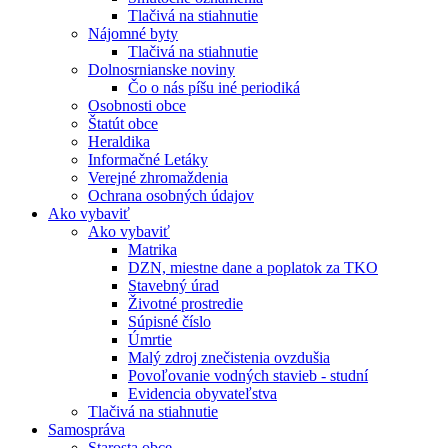
Tlačivá na stiahnutie
Nájomné byty
Tlačivá na stiahnutie
Dolnosrnianske noviny
Čo o nás píšu iné periodiká
Osobnosti obce
Štatút obce
Heraldika
Informačné Letáky
Verejné zhromaždenia
Ochrana osobných údajov
Ako vybaviť
Ako vybaviť
Matrika
DZN, miestne dane a poplatok za TKO
Stavebný úrad
Životné prostredie
Súpisné číslo
Úmrtie
Malý zdroj znečistenia ovzdušia
Povoľovanie vodných stavieb - studní
Evidencia obyvateľstva
Tlačivá na stiahnutie
Samospráva
Starosta obce