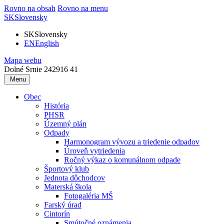
Rovno na obsah
Rovno na menu
SK
Slovensky
SK
Slovensky
EN
English
Mapa webu
Dolné Srnie 242
916 41
Menu
Obec
História
PHSR
Územný plán
Odpady
Harmonogram vývozu a triedenie odpadov
Úroveň vytriedenia
Ročný výkaz o komunálnom odpade
Športový klub
Jednota dôchodcov
Materská škola
Fotogaléria MŠ
Farský úrad
Cintorín
Smútočné oznámenia