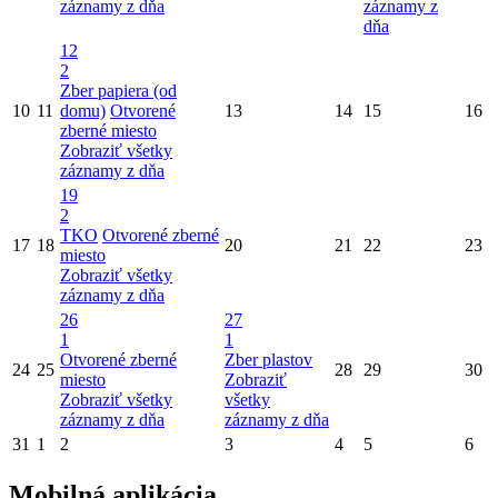
záznamy z dňa
záznamy z
dňa
12
2
Zber papiera (od
10
11
domu)
Otvorené
13
14
15
16
zberné miesto
Zobraziť všetky
záznamy z dňa
19
2
TKO
Otvorené zberné
17
18
20
21
22
23
miesto
Zobraziť všetky
záznamy z dňa
26
27
1
1
Otvorené zberné
Zber plastov
24
25
28
29
30
miesto
Zobraziť
Zobraziť všetky
všetky
záznamy z dňa
záznamy z dňa
31
1
2
3
4
5
6
Mobilná aplikácia