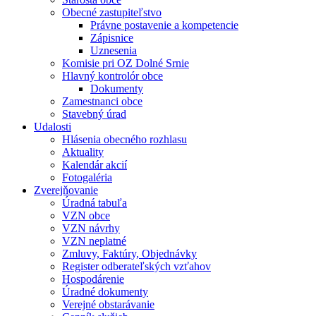
Obecné zastupiteľstvo
Právne postavenie a kompetencie
Zápisnice
Uznesenia
Komisie pri OZ Dolné Srnie
Hlavný kontrolór obce
Dokumenty
Zamestnanci obce
Stavebný úrad
Udalosti
Hlásenia obecného rozhlasu
Aktuality
Kalendár akcií
Fotogaléria
Zverejňovanie
Úradná tabuľa
VZN obce
VZN návrhy
VZN neplatné
Zmluvy, Faktúry, Objednávky
Register odberateľských vzťahov
Hospodárenie
Úradné dokumenty
Verejné obstarávanie