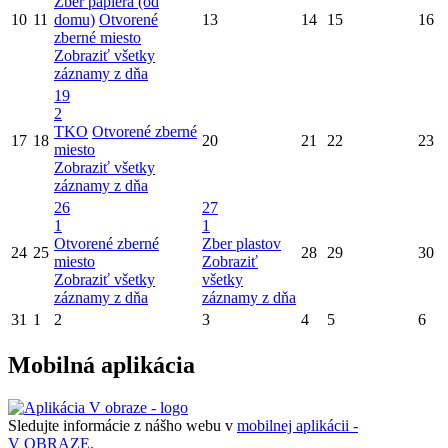
Zber papiera (od
10
11
domu)
Otvorené
13
14
15
16
zberné miesto
Zobraziť všetky
záznamy z dňa
19
2
TKO
Otvorené zberné
17
18
20
21
22
23
miesto
Zobraziť všetky
záznamy z dňa
26
27
1
1
Otvorené zberné
Zber plastov
24
25
28
29
30
miesto
Zobraziť
Zobraziť všetky
všetky
záznamy z dňa
záznamy z dňa
31
1
2
3
4
5
6
Mobilná aplikácia
Sledujte informácie z nášho webu v
mobilnej aplikácii -
V OBRAZE.