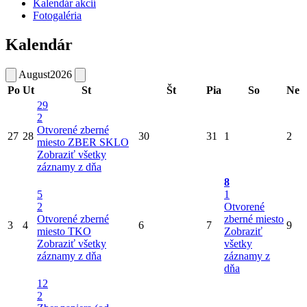
Kalendár akcií
Fotogaléria
Kalendár
August
2026
Po
Ut
St
Št
Pia
So
Ne
29
2
Otvorené zberné
27
28
30
31
1
2
miesto
ZBER SKLO
Zobraziť všetky
záznamy z dňa
8
5
1
2
Otvorené
Otvorené zberné
zberné miesto
3
4
6
7
9
miesto
TKO
Zobraziť
Zobraziť všetky
všetky
záznamy z dňa
záznamy z
dňa
12
2