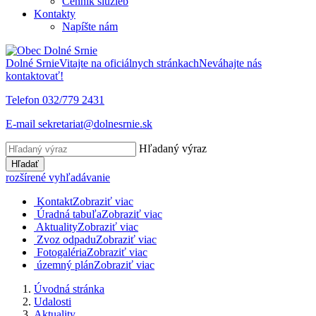
Cenník služieb
Kontakty
Napíšte nám
Dolné Srnie
Vitajte na oficiálnych stránkach
Neváhajte nás
kontaktovať!
Telefon
032/779 2431
E-mail
sekretariat@dolnesrnie.sk
Hľadaný výraz
Hľadať
rozšírené vyhľadávanie
Kontakt
Zobraziť viac
Úradná tabuľa
Zobraziť viac
Aktuality
Zobraziť viac
Zvoz odpadu
Zobraziť viac
Fotogaléria
Zobraziť viac
územný plán
Zobraziť viac
Úvodná stránka
Udalosti
Aktuality