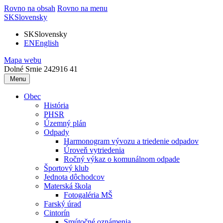
Rovno na obsah
Rovno na menu
SK
Slovensky
SK
Slovensky
EN
English
Mapa webu
Dolné Srnie 242
916 41
Menu
Obec
História
PHSR
Územný plán
Odpady
Harmonogram vývozu a triedenie odpadov
Úroveň vytriedenia
Ročný výkaz o komunálnom odpade
Športový klub
Jednota dôchodcov
Materská škola
Fotogaléria MŠ
Farský úrad
Cintorín
Smútočné oznámenia