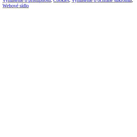
Vyhlásenie o prístupnosti
,
Cookies
,
Vyhlásenie o ochrane súkromia
,
Webové sídlo