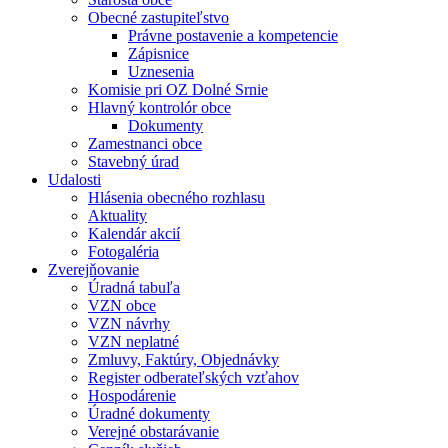
Obecné zastupiteľstvo
Právne postavenie a kompetencie
Zápisnice
Uznesenia
Komisie pri OZ Dolné Srnie
Hlavný kontrolór obce
Dokumenty
Zamestnanci obce
Stavebný úrad
Udalosti
Hlásenia obecného rozhlasu
Aktuality
Kalendár akcií
Fotogaléria
Zverejňovanie
Úradná tabuľa
VZN obce
VZN návrhy
VZN neplatné
Zmluvy, Faktúry, Objednávky
Register odberateľských vzťahov
Hospodárenie
Úradné dokumenty
Verejné obstarávanie