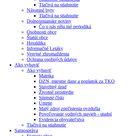
Tlačivá na stiahnutie
Nájomné byty
Tlačivá na stiahnutie
Dolnosrnianske noviny
Čo o nás píšu iné periodiká
Osobnosti obce
Štatút obce
Heraldika
Informačné Letáky
Verejné zhromaždenia
Ochrana osobných údajov
Ako vybaviť
Ako vybaviť
Matrika
DZN, miestne dane a poplatok za TKO
Stavebný úrad
Životné prostredie
Súpisné číslo
Úmrtie
Malý zdroj znečistenia ovzdušia
Povoľovanie vodných stavieb - studní
Evidencia obyvateľstva
Tlačivá na stiahnutie
Samospráva
Starosta obce