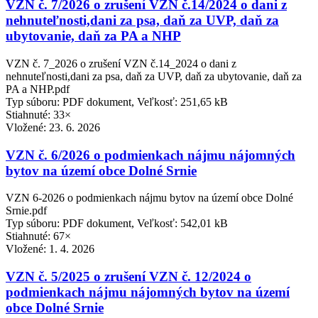
VZN č. 7/2026 o zrušení VZN č.14/2024 o dani z
nehnuteľnosti,dani za psa, daň za UVP, daň za
ubytovanie, daň za PA a NHP
VZN č. 7_2026 o zrušení VZN č.14_2024 o dani z
nehnuteľnosti,dani za psa, daň za UVP, daň za ubytovanie, daň za
PA a NHP.pdf
Typ súboru: PDF dokument, Veľkosť: 251,65 kB
Stiahnuté: 33×
Vložené:
23. 6. 2026
VZN č. 6/2026 o podmienkach nájmu nájomných
bytov na území obce Dolné Srnie
VZN 6-2026 o podmienkach nájmu bytov na území obce Dolné
Srnie.pdf
Typ súboru: PDF dokument, Veľkosť: 542,01 kB
Stiahnuté: 67×
Vložené:
1. 4. 2026
VZN č. 5/2025 o zrušení VZN č. 12/2024 o
podmienkach nájmu nájomných bytov na území
obce Dolné Srnie