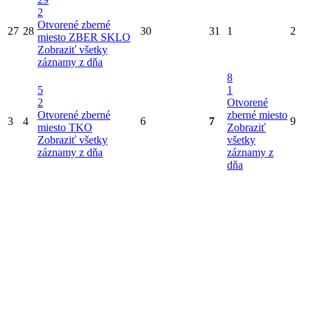
2
Otvorené zberné
27
28
30
31
1
2
miesto
ZBER SKLO
Zobraziť všetky
záznamy z dňa
8
5
1
2
Otvorené
Otvorené zberné
zberné miesto
3
4
6
7
9
miesto
TKO
Zobraziť
Zobraziť všetky
všetky
záznamy z dňa
záznamy z
dňa
12
2
Zber papiera (od
10
11
domu)
Otvorené
13
14
15
16
zberné miesto
Zobraziť všetky
záznamy z dňa
19
2
TKO
Otvorené zberné
17
18
20
21
22
23
miesto