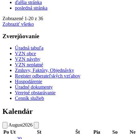
ďalšia stránka
posledná stránka
Zobrazené
1
-
20
z 36
Zobraziť všetko
Zverejňovanie
Úradná tabuľa
VZN obce
VZN návrhy
VZN neplatné
Zmluvy, Faktúry, Objednávky
Register odberateľských vzťahov
Hospodárenie
Úradné dokumenty
Verejné obstarávanie
Cenník služieb
Kalendár
August
2026
Po
Ut
St
Št
Pia
So
Ne
29