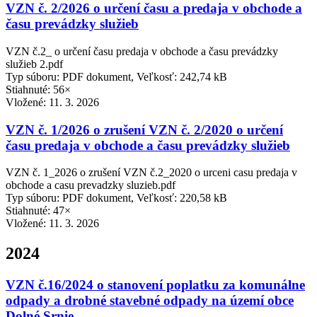
VZN č. 2/2026 o určení času a predaja v obchode a
času prevádzky služieb
VZN č.2_ o určení času predaja v obchode a času prevádzky
služieb 2.pdf
Typ súboru: PDF dokument, Veľkosť: 242,74 kB
Stiahnuté: 56×
Vložené:
11. 3. 2026
VZN č. 1/2026 o zrušení VZN č. 2/2020 o určení
času predaja v obchode a času prevádzky služieb
VZN č. 1_2026 o zrušení VZN č.2_2020 o urceni casu predaja v
obchode a casu prevadzky sluzieb.pdf
Typ súboru: PDF dokument, Veľkosť: 220,58 kB
Stiahnuté: 47×
Vložené:
11. 3. 2026
2024
VZN č.16/2024 o stanovení poplatku za komunálne
odpady a drobné stavebné odpady na území obce
Dolné Srnie