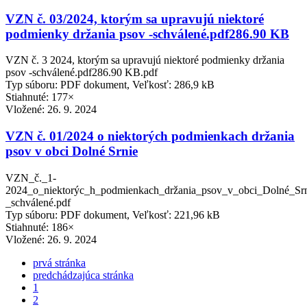
VZN č. 03/2024, ktorým sa upravujú niektoré
podmienky držania psov -schválené.pdf286.90 KB
VZN č. 3 2024, ktorým sa upravujú niektoré podmienky držania
psov -schválené.pdf286.90 KB.pdf
Typ súboru: PDF dokument, Veľkosť: 286,9 kB
Stiahnuté: 177×
Vložené:
26. 9. 2024
VZN č. 01/2024 o niektorých podmienkach držania
psov v obci Dolné Srnie
VZN_č._1-
2024_o_niektorýc_h_podmienkach_držania_psov_v_obci_Dolné_Srn
_schválené.pdf
Typ súboru: PDF dokument, Veľkosť: 221,96 kB
Stiahnuté: 186×
Vložené:
26. 9. 2024
prvá stránka
predchádzajúca stránka
1
2