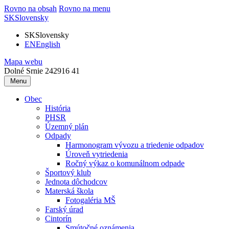
Rovno na obsah
Rovno na menu
SK
Slovensky
SK
Slovensky
EN
English
Mapa webu
Dolné Srnie 242
916 41
Menu
Obec
História
PHSR
Územný plán
Odpady
Harmonogram vývozu a triedenie odpadov
Úroveň vytriedenia
Ročný výkaz o komunálnom odpade
Športový klub
Jednota dôchodcov
Materská škola
Fotogaléria MŠ
Farský úrad
Cintorín
Smútočné oznámenia