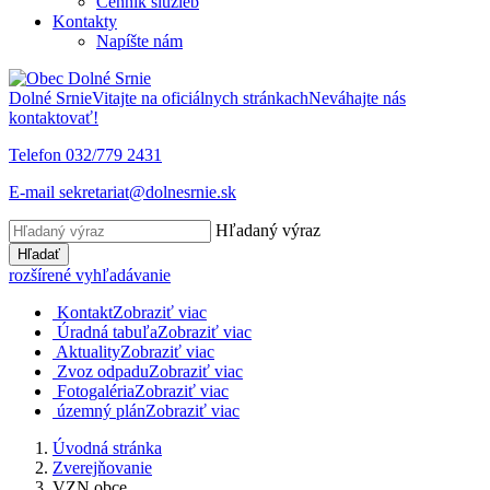
Cenník služieb
Kontakty
Napíšte nám
Dolné Srnie
Vitajte na oficiálnych stránkach
Neváhajte nás
kontaktovať!
Telefon
032/779 2431
E-mail
sekretariat@dolnesrnie.sk
Hľadaný výraz
Hľadať
rozšírené vyhľadávanie
Kontakt
Zobraziť viac
Úradná tabuľa
Zobraziť viac
Aktuality
Zobraziť viac
Zvoz odpadu
Zobraziť viac
Fotogaléria
Zobraziť viac
územný plán
Zobraziť viac
Úvodná stránka
Zverejňovanie
VZN obce