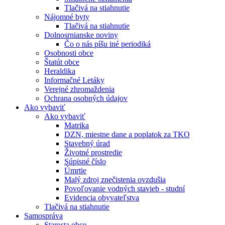
Tlačivá na stiahnutie
Nájomné byty
Tlačivá na stiahnutie
Dolnosrnianske noviny
Čo o nás píšu iné periodiká
Osobnosti obce
Štatút obce
Heraldika
Informačné Letáky
Verejné zhromaždenia
Ochrana osobných údajov
Ako vybaviť
Ako vybaviť
Matrika
DZN, miestne dane a poplatok za TKO
Stavebný úrad
Životné prostredie
Súpisné číslo
Úmrtie
Malý zdroj znečistenia ovzdušia
Povoľovanie vodných stavieb - studní
Evidencia obyvateľstva
Tlačivá na stiahnutie
Samospráva
Starosta obce