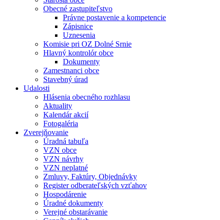
Obecné zastupiteľstvo
Právne postavenie a kompetencie
Zápisnice
Uznesenia
Komisie pri OZ Dolné Srnie
Hlavný kontrolór obce
Dokumenty
Zamestnanci obce
Stavebný úrad
Udalosti
Hlásenia obecného rozhlasu
Aktuality
Kalendár akcií
Fotogaléria
Zverejňovanie
Úradná tabuľa
VZN obce
VZN návrhy
VZN neplatné
Zmluvy, Faktúry, Objednávky
Register odberateľských vzťahov
Hospodárenie
Úradné dokumenty
Verejné obstarávanie