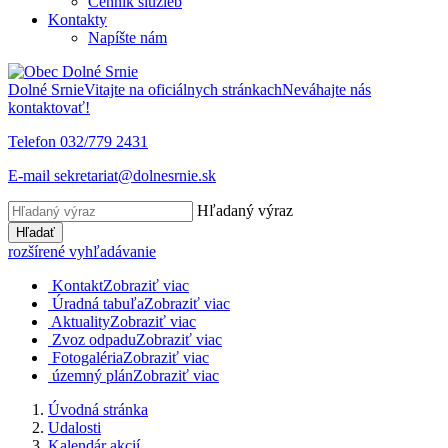
Cenník služieb
Kontakty
Napíšte nám
Dolné Srnie
Vitajte na oficiálnych stránkach
Neváhajte nás
kontaktovať!
Telefon
032/779 2431
E-mail
sekretariat@dolnesrnie.sk
Hľadaný výraz
Hľadať
rozšírené vyhľadávanie
Kontakt
Zobraziť viac
Úradná tabuľa
Zobraziť viac
Aktuality
Zobraziť viac
Zvoz odpadu
Zobraziť viac
Fotogaléria
Zobraziť viac
územný plán
Zobraziť viac
Úvodná stránka
Udalosti
Kalendár akcií