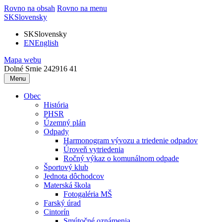
Rovno na obsah
Rovno na menu
SK
Slovensky
SK
Slovensky
EN
English
Mapa webu
Dolné Srnie 242
916 41
Menu
Obec
História
PHSR
Územný plán
Odpady
Harmonogram vývozu a triedenie odpadov
Úroveň vytriedenia
Ročný výkaz o komunálnom odpade
Športový klub
Jednota dôchodcov
Materská škola
Fotogaléria MŠ
Farský úrad
Cintorín
Smútočné oznámenia