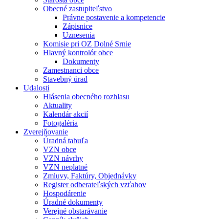
Obecné zastupiteľstvo
Právne postavenie a kompetencie
Zápisnice
Uznesenia
Komisie pri OZ Dolné Srnie
Hlavný kontrolór obce
Dokumenty
Zamestnanci obce
Stavebný úrad
Udalosti
Hlásenia obecného rozhlasu
Aktuality
Kalendár akcií
Fotogaléria
Zverejňovanie
Úradná tabuľa
VZN obce
VZN návrhy
VZN neplatné
Zmluvy, Faktúry, Objednávky
Register odberateľských vzťahov
Hospodárenie
Úradné dokumenty
Verejné obstarávanie