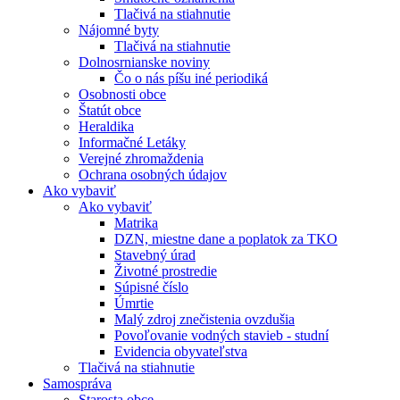
Tlačivá na stiahnutie
Nájomné byty
Tlačivá na stiahnutie
Dolnosrnianske noviny
Čo o nás píšu iné periodiká
Osobnosti obce
Štatút obce
Heraldika
Informačné Letáky
Verejné zhromaždenia
Ochrana osobných údajov
Ako vybaviť
Ako vybaviť
Matrika
DZN, miestne dane a poplatok za TKO
Stavebný úrad
Životné prostredie
Súpisné číslo
Úmrtie
Malý zdroj znečistenia ovzdušia
Povoľovanie vodných stavieb - studní
Evidencia obyvateľstva
Tlačivá na stiahnutie
Samospráva
Starosta obce