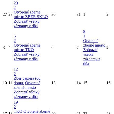
29
2
Otvorené zberné
27
28
30
31
1
2
miesto
ZBER SKLO
Zobraziť všetky
záznamy z dňa
8
5
1
2
Otvorené
Otvorené zberné
zberné miesto
3
4
6
7
9
miesto
TKO
Zobraziť
Zobraziť všetky
všetky
záznamy z dňa
záznamy z
dňa
12
2
Zber papiera (od
10
11
domu)
Otvorené
13
14
15
16
zberné miesto
Zobraziť všetky
záznamy z dňa
19
2
TKO
Otvorené zberné
17
18
20
21
22
23