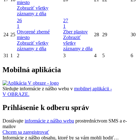
miesto
Zobraziť všetky
záznamy z dňa
26
27
1
1
Otvorené zberné
Zber plastov
24
25
28
29
30
miesto
Zobraziť
Zobraziť všetky
všetky
záznamy z dňa
záznamy z dňa
31
1
2
3
4
5
6
Mobilná aplikácia
Sledujte informácie z nášho webu v
mobilnej aplikácii -
V OBRAZE.
Prihlásenie k odberu správ
Dostávajte
informácie z nášho webu
prostredníctvom SMS a e-
mailov
Chcem sa zaregistrovať
Informácie z nášho obsahu, ktoré by sa vám mohli hodiť…