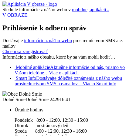
Sledujte informácie z nášho webu v
mobilnej aplikácii -
V OBRAZE.
Prihlásenie k odberu správ
Dostávajte
informácie z nášho webu
prostredníctvom SMS a e-
mailov
Chcem sa zaregistrovať
Informácie z nášho obsahu, ktoré by sa vám mohli hodiť…
Mobilné aplikácie
Aktuálne informácie od nás, priamo vo
Vašom telefóne…
Viac o aplikácii
Smart Info
Dostávajte dôležité oznámenia z nášho webu
prostredníctvom SMS a e-mailov…
Viac o Smart info
Dolné Srnie
Dolné Srnie 242
916 41
Úradné hodiny
Pondelok 8:00 - 12:00, 12:30 - 15:00
Utorok nestránkový deň
Streda 8:00 - 12:00, 12:30 - 16:00