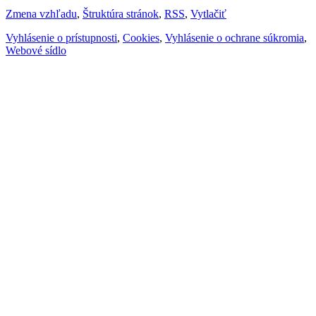
Zmena vzhľadu
,
Štruktúra stránok
,
RSS
,
Vytlačiť
Vyhlásenie o prístupnosti
,
Cookies
,
Vyhlásenie o ochrane súkromia
,
Webové sídlo