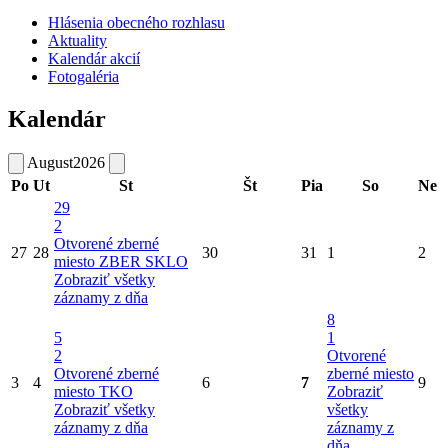
Hlásenia obecného rozhlasu
Aktuality
Kalendár akcií
Fotogaléria
Kalendár
August
2026
Po
Ut
St
Št
Pia
So
Ne
29
2
Otvorené zberné
27
28
30
31
1
2
miesto
ZBER SKLO
Zobraziť všetky
záznamy z dňa
8
5
1
2
Otvorené
Otvorené zberné
zberné miesto
3
4
6
7
9
miesto
TKO
Zobraziť
Zobraziť všetky
všetky
záznamy z dňa
záznamy z
dňa