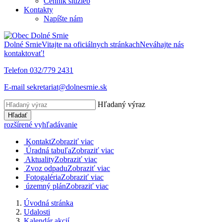
Cenník služieb
Kontakty
Napíšte nám
Dolné Srnie
Vitajte na oficiálnych stránkach
Neváhajte nás
kontaktovať!
Telefon
032/779 2431
E-mail
sekretariat@dolnesrnie.sk
Hľadaný výraz
Hľadať
rozšírené vyhľadávanie
Kontakt
Zobraziť viac
Úradná tabuľa
Zobraziť viac
Aktuality
Zobraziť viac
Zvoz odpadu
Zobraziť viac
Fotogaléria
Zobraziť viac
územný plán
Zobraziť viac
Úvodná stránka
Udalosti
Kalendár akcií