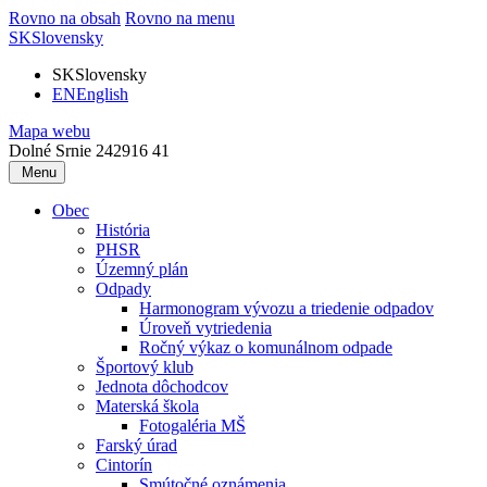
Rovno na obsah
Rovno na menu
SK
Slovensky
SK
Slovensky
EN
English
Mapa webu
Dolné Srnie 242
916 41
Menu
Obec
História
PHSR
Územný plán
Odpady
Harmonogram vývozu a triedenie odpadov
Úroveň vytriedenia
Ročný výkaz o komunálnom odpade
Športový klub
Jednota dôchodcov
Materská škola
Fotogaléria MŠ
Farský úrad
Cintorín
Smútočné oznámenia