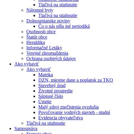
Tlačivá na stiahnutie
Nájomné byty
Tlačivá na stiahnutie
Dolnosrnianske noviny
Čo o nás píšu iné periodiká
Osobnosti obce
Štatút obce
Heraldika
Informačné Letáky
Verejné zhromaždenia
Ochrana osobných údajov
Ako vybaviť
Ako vybaviť
Matrika
DZN, miestne dane a poplatok za TKO
Stavebný úrad
Životné prostredie
Súpisné číslo
Úmrtie
Malý zdroj znečistenia ovzdušia
Povoľovanie vodných stavieb - studní
Evidencia obyvateľstva
Tlačivá na stiahnutie
Samospráva
Starosta obce