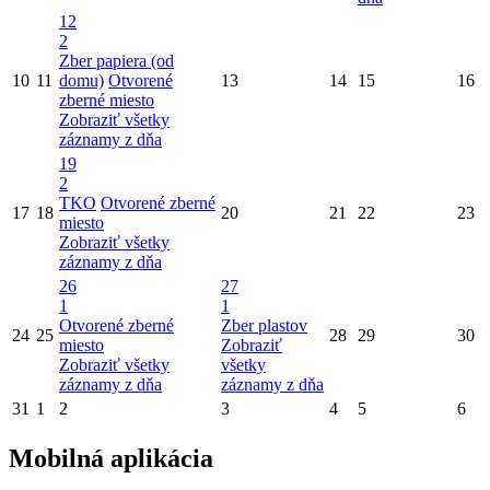
12
2
Zber papiera (od
10
11
domu)
Otvorené
13
14
15
16
zberné miesto
Zobraziť všetky
záznamy z dňa
19
2
TKO
Otvorené zberné
17
18
20
21
22
23
miesto
Zobraziť všetky
záznamy z dňa
26
27
1
1
Otvorené zberné
Zber plastov
24
25
28
29
30
miesto
Zobraziť
Zobraziť všetky
všetky
záznamy z dňa
záznamy z dňa
31
1
2
3
4
5
6
Mobilná aplikácia