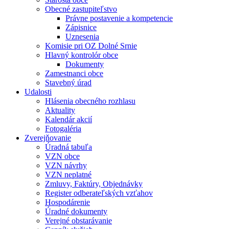
Obecné zastupiteľstvo
Právne postavenie a kompetencie
Zápisnice
Uznesenia
Komisie pri OZ Dolné Srnie
Hlavný kontrolór obce
Dokumenty
Zamestnanci obce
Stavebný úrad
Udalosti
Hlásenia obecného rozhlasu
Aktuality
Kalendár akcií
Fotogaléria
Zverejňovanie
Úradná tabuľa
VZN obce
VZN návrhy
VZN neplatné
Zmluvy, Faktúry, Objednávky
Register odberateľských vzťahov
Hospodárenie
Úradné dokumenty
Verejné obstarávanie