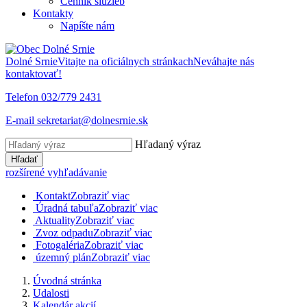
Cenník služieb
Kontakty
Napíšte nám
Dolné Srnie
Vitajte na oficiálnych stránkach
Neváhajte nás
kontaktovať!
Telefon
032/779 2431
E-mail
sekretariat@dolnesrnie.sk
Hľadaný výraz
Hľadať
rozšírené vyhľadávanie
Kontakt
Zobraziť viac
Úradná tabuľa
Zobraziť viac
Aktuality
Zobraziť viac
Zvoz odpadu
Zobraziť viac
Fotogaléria
Zobraziť viac
územný plán
Zobraziť viac
Úvodná stránka
Udalosti
Kalendár akcií