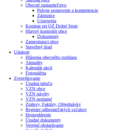
Obecné zastupiteľstvo
Právne postavenie a kompetencie
Zápisnice
Uznesenia
Komisie pri OZ Dolné Srnie
Hlavný kontrolór obce
Dokumenty
Zamestnanci obce
Stavebný úrad
Udalosti
Hlásenia obecného rozhlasu
Aktuality
Kalendár akcií
Fotogaléria
Zverejňovanie
Úradná tabuľa
VZN obce
VZN návrhy
VZN neplatné
Zmluvy, Faktúry, Objednávky
Register odberateľských vzťahov
Hospodárenie
Úradné dokumenty
Verejné obstarávanie