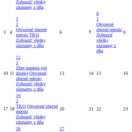
Zobraziť všetky
záznamy z dňa
8
5
1
2
Otvorené
Otvorené zberné
zberné miesto
3
4
6
7
9
miesto
TKO
Zobraziť
Zobraziť všetky
všetky
záznamy z dňa
záznamy z
dňa
12
2
Zber papiera (od
10
11
domu)
Otvorené
13
14
15
16
zberné miesto
Zobraziť všetky
záznamy z dňa
19
2
TKO
Otvorené zberné
17
18
20
21
22
23
miesto
Zobraziť všetky
záznamy z dňa
26
27