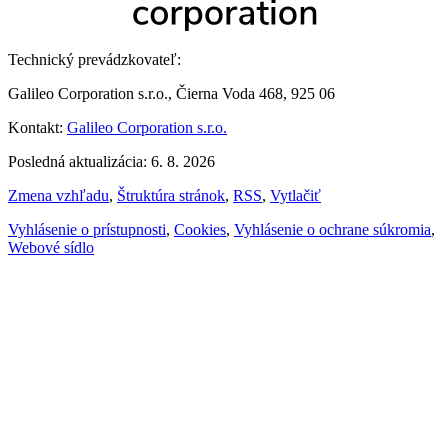
Technický prevádzkovateľ:
Galileo Corporation s.r.o., Čierna Voda 468, 925 06
Kontakt:
Galileo Corporation s.r.o.
Posledná aktualizácia: 6. 8. 2026
Zmena vzhľadu
,
Štruktúra stránok
,
RSS
,
Vytlačiť
Vyhlásenie o prístupnosti
,
Cookies
,
Vyhlásenie o ochrane súkromia
,
Webové sídlo