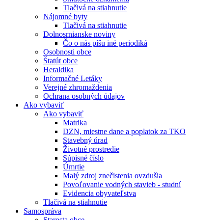
Tlačivá na stiahnutie
Nájomné byty
Tlačivá na stiahnutie
Dolnosrnianske noviny
Čo o nás píšu iné periodiká
Osobnosti obce
Štatút obce
Heraldika
Informačné Letáky
Verejné zhromaždenia
Ochrana osobných údajov
Ako vybaviť
Ako vybaviť
Matrika
DZN, miestne dane a poplatok za TKO
Stavebný úrad
Životné prostredie
Súpisné číslo
Úmrtie
Malý zdroj znečistenia ovzdušia
Povoľovanie vodných stavieb - studní
Evidencia obyvateľstva
Tlačivá na stiahnutie
Samospráva
Starosta obce