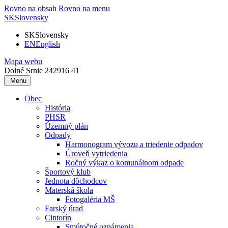
Rovno na obsah
Rovno na menu
SK
Slovensky
SK
Slovensky
EN
English
Mapa webu
Dolné Srnie 242
916 41
Menu
Obec
História
PHSR
Územný plán
Odpady
Harmonogram vývozu a triedenie odpadov
Úroveň vytriedenia
Ročný výkaz o komunálnom odpade
Športový klub
Jednota dôchodcov
Materská škola
Fotogaléria MŠ
Farský úrad
Cintorín
Smútočné oznámenia