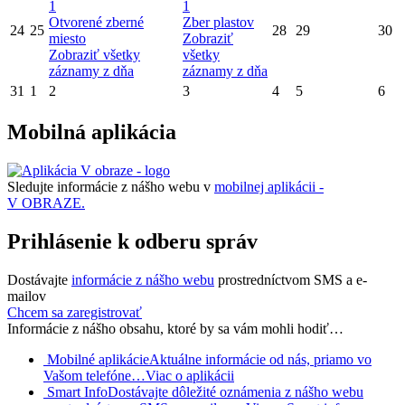
1
1
Otvorené zberné
Zber plastov
24
25
28
29
30
miesto
Zobraziť
Zobraziť všetky
všetky
záznamy z dňa
záznamy z dňa
31
1
2
3
4
5
6
Mobilná aplikácia
Sledujte informácie z nášho webu v
mobilnej aplikácii -
V OBRAZE.
Prihlásenie k odberu správ
Dostávajte
informácie z nášho webu
prostredníctvom SMS a e-
mailov
Chcem sa zaregistrovať
Informácie z nášho obsahu, ktoré by sa vám mohli hodiť…
Mobilné aplikácie
Aktuálne informácie od nás, priamo vo
Vašom telefóne…
Viac o aplikácii
Smart Info
Dostávajte dôležité oznámenia z nášho webu