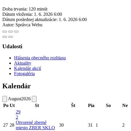
Doba trvania: 120 minút
Dátum vloženia:
1. 6. 2026 6:00
Dátum poslednej aktualizácie:
1. 6. 2026 6:00
Autor:
Správca Webu
Udalosti
Hlásenia obecného rozhlasu
Aktuality
Kalendár akcií
Fotogaléria
Kalendár
August
2026
Po
Ut
St
Št
Pia
So
Ne
29
2
Otvorené zberné
27
28
30
31
1
2
miesto
ZBER SKLO