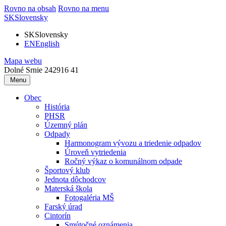
Rovno na obsah
Rovno na menu
SK
Slovensky
SK
Slovensky
EN
English
Mapa webu
Dolné Srnie 242
916 41
Menu
Obec
História
PHSR
Územný plán
Odpady
Harmonogram vývozu a triedenie odpadov
Úroveň vytriedenia
Ročný výkaz o komunálnom odpade
Športový klub
Jednota dôchodcov
Materská škola
Fotogaléria MŠ
Farský úrad
Cintorín
Smútočné oznámenia