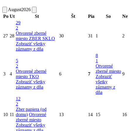
August
2026
Po
Ut
St
Št
Pia
So
Ne
29
2
Otvorené zberné
27
28
30
31
1
2
miesto
ZBER SKLO
Zobraziť všetky
záznamy z dňa
8
5
1
2
Otvorené
Otvorené zberné
zberné miesto
3
4
6
7
9
miesto
TKO
Zobraziť
Zobraziť všetky
všetky
záznamy z dňa
záznamy z
dňa
12
2
Zber papiera (od
10
11
domu)
Otvorené
13
14
15
16
zberné miesto
Zobraziť všetky
záznamy z dňa