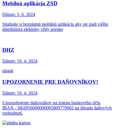
Mobilná aplikácia ZSD
Dátum:
5. 6. 2024
Stiahnite si bezplatnú mobilnú aplikáciu aby ste mali vášho
distribútora elektriny vždy poruke
DHZ
Dátum:
19. 4. 2024
plagát
UPOZORNENIE PRE DAŇOVNÍKOV!
Dátum:
19. 4. 2024
Upozorňujeme daňovníkov na zmenu bankového účtu
IBAN - SK6956000000005809770002 na úhradu daňových
rozhodnutí.