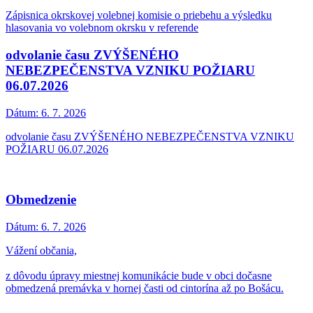
Zápisnica okrskovej volebnej komisie o priebehu a výsledku
hlasovania vo volebnom okrsku v referende
odvolanie času ZVÝŠENÉHO
NEBEZPEČENSTVA VZNIKU POŽIARU
06.07.2026
Dátum:
6. 7. 2026
odvolanie času ZVÝŠENÉHO NEBEZPEČENSTVA VZNIKU
POŽIARU 06.07.2026
Obmedzenie
Dátum:
6. 7. 2026
Vážení občania,
z dôvodu úpravy miestnej komunikácie bude v obci dočasne
obmedzená premávka v hornej časti od cintorína až po Bošácu.