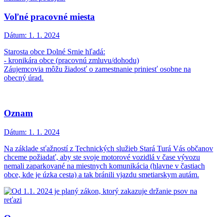
Voľné pracovné miesta
Dátum:
1. 1. 2024
Starosta obce Dolné Srnie hľadá:
- kronikára obce (pracovnú zmluvu/dohodu)
Záujemcovia môžu žiadosť o zamestnanie priniesť osobne na
obecný úrad.
Oznam
Dátum:
1. 1. 2024
Na základe sťažností z Technických služieb Stará Turá Vás občanov
chceme požiadať, aby ste svoje motorové vozidlá v čase vývozu
nemali zaparkované na miestnych komunikácia (hlavne v častiach
obce, kde je úzka cesta) a tak bránili vjazdu smetiarskym autám.