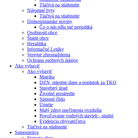
Tlačivá na stiahnutie
Nájomné byty
Tlačivá na stiahnutie
Dolnosrnianske noviny
Čo o nás píšu iné periodiká
Osobnosti obce
Štatút obce
Heraldika
Informačné Letáky
Verejné zhromaždenia
Ochrana osobných údajov
Ako vybaviť
Ako vybaviť
Matrika
DZN, miestne dane a poplatok za TKO
Stavebný úrad
Životné prostredie
Súpisné číslo
Úmrtie
Malý zdroj znečistenia ovzdušia
Povoľovanie vodných stavieb - studní
Evidencia obyvateľstva
Tlačivá na stiahnutie
Samospráva
Starosta obce