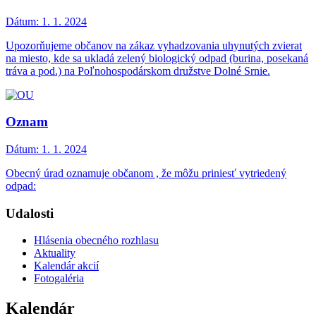
Dátum:
1. 1. 2024
Upozorňujeme občanov na zákaz vyhadzovania uhynutých zvierat
na miesto, kde sa ukladá zelený biologický odpad (burina, posekaná
tráva a pod.) na Poľnohospodárskom družstve Dolné Srnie.
Oznam
Dátum:
1. 1. 2024
Obecný úrad oznamuje občanom , že môžu priniesť vytriedený
odpad:
Udalosti
Hlásenia obecného rozhlasu
Aktuality
Kalendár akcií
Fotogaléria
Kalendár