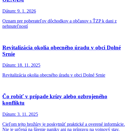
Dátum:
9. 1. 2026
Oznam pre poberateľov dôchodkov a občanov s ŤZP k dani z
nehnuteľností
Revitalizácia okolia obecného úradu v obci Dolné
Srnie
Dátum:
18. 11. 2025
Revitalizácia okolia obecného úradu v obci Dolné Srnie
Čo robiť v prípade krízy alebo ozbrojeného
konfliktu
Dátum:
3. 11. 2025
Cieľom tejto brožúry je poskytnúť praktické a overené informácie.
Nie je určená na šírenie paniky ani na prípravu na vojnový stav.