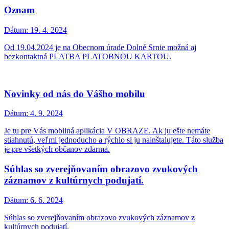
Oznam
Dátum:
19. 4. 2024
Od 19.04.2024 je na Obecnom úrade Dolné Srnie možná aj
bezkontaktná PLATBA PLATOBNOU KARTOU.
Novinky od nás do Vášho mobilu
Dátum:
4. 9. 2024
Je tu pre Vás mobilná aplikácia V OBRAZE. Ak ju ešte nemáte
stiahnutú, veľmi jednoducho a rýchlo si ju nainštalujete. Táto služba
je pre všetkých občanov zdarma.
Súhlas so zverejňovaním obrazovo zvukových
záznamov z kultúrnych podujatí.
Dátum:
6. 6. 2024
Súhlas so zverejňovaním obrazovo zvukových záznamov z
kultúrnych podujatí.