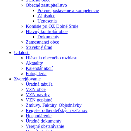
Obecné zastupiteľstvo
Právne postavenie a kompetencie
Zápisnice
Uznesenia
Komisie pri OZ Dolné Srnie
Hlavný kontrolór obce
Dokumenty
Zamestnanci obce
Stavebný úrad
Udalosti
Hlásenia obecného rozhlasu
Aktuality
Kalendár akcií
Fotogaléria
Zverejňovanie
Úradná tabuľa
VZN obce
VZN návrhy
VZN neplatné
Zmluvy, Faktúry, Objednávky
Register odberateľských vzťahov
Hospodárenie
Úradné dokumenty
Verejné obstarávanie