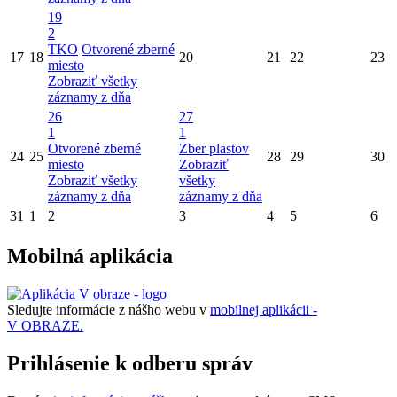
19
2
TKO
Otvorené zberné
17
18
20
21
22
23
miesto
Zobraziť všetky
záznamy z dňa
26
27
1
1
Otvorené zberné
Zber plastov
24
25
28
29
30
miesto
Zobraziť
Zobraziť všetky
všetky
záznamy z dňa
záznamy z dňa
31
1
2
3
4
5
6
Mobilná aplikácia
Sledujte informácie z nášho webu v
mobilnej aplikácii -
V OBRAZE.
Prihlásenie k odberu správ