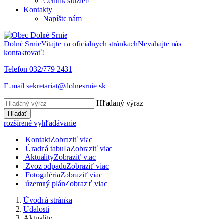
Cenník služieb
Kontakty
Napíšte nám
Dolné Srnie
Vitajte na oficiálnych stránkach
Neváhajte nás
kontaktovať!
Telefon
032/779 2431
E-mail
sekretariat@dolnesrnie.sk
Hľadaný výraz
Hľadať
rozšírené vyhľadávanie
Kontakt
Zobraziť viac
Úradná tabuľa
Zobraziť viac
Aktuality
Zobraziť viac
Zvoz odpadu
Zobraziť viac
Fotogaléria
Zobraziť viac
územný plán
Zobraziť viac
Úvodná stránka
Udalosti
Aktuality