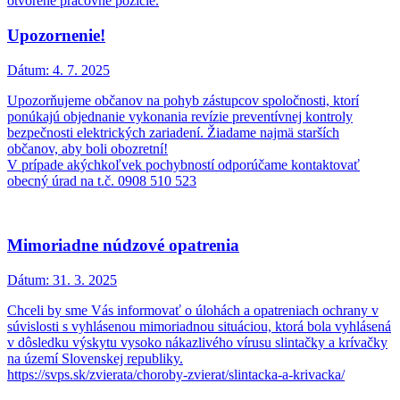
otvorené pracovné pozície.
Upozornenie!
Dátum:
4. 7. 2025
Upozorňujeme občanov na pohyb zástupcov spoločnosti, ktorí
ponúkajú objednanie vykonania revízie preventívnej kontroly
bezpečnosti elektrických zariadení. Žiadame najmä starších
občanov, aby boli obozretní!
V prípade akýchkoľvek pochybností odporúčame kontaktovať
obecný úrad na t.č. 0908 510 523
Mimoriadne núdzové opatrenia
Dátum:
31. 3. 2025
Chceli by sme Vás informovať o úlohách a opatreniach ochrany v
súvislosti s vyhlásenou mimoriadnou situáciou, ktorá bola vyhlásená
v dôsledku výskytu vysoko nákazlivého vírusu slintačky a krívačky
na území Slovenskej republiky.
https://svps.sk/zvierata/choroby-zvierat/slintacka-a-krivacka/