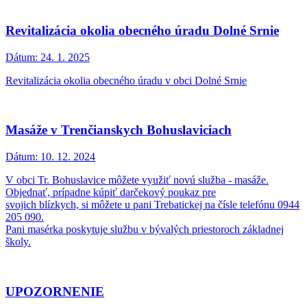
Revitalizácia okolia obecného úradu Dolné Srnie
Dátum:
24. 1. 2025
Revitalizácia okolia obecného úradu v obci Dolné Srnie
Masáže v Trenčianskych Bohuslaviciach
Dátum:
10. 12. 2024
V obci Tr. Bohuslavice môžete využiť novú služba - masáže.
Objednať, prípadne kúpiť darčekový poukaz pre
svojich blízkych, si môžete u pani Trebatickej na čísle telefónu 0944
205 090.
Pani masérka poskytuje službu v bývalých priestoroch základnej
školy.
UPOZORNENIE