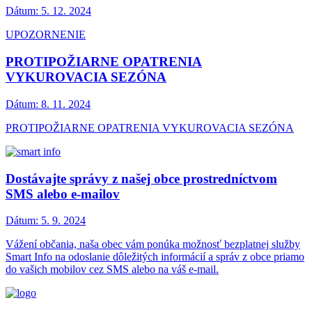
Dátum:
5. 12. 2024
UPOZORNENIE
PROTIPOŽIARNE OPATRENIA
VYKUROVACIA SEZÓNA
Dátum:
8. 11. 2024
PROTIPOŽIARNE OPATRENIA VYKUROVACIA SEZÓNA
Dostávajte správy z našej obce prostredníctvom
SMS alebo e-mailov
Dátum:
5. 9. 2024
Vážení občania, naša obec vám ponúka možnosť bezplatnej služby
Smart Info na odoslanie dôležitých informácií a správ z obce priamo
do vašich mobilov cez SMS alebo na váš e-mail.