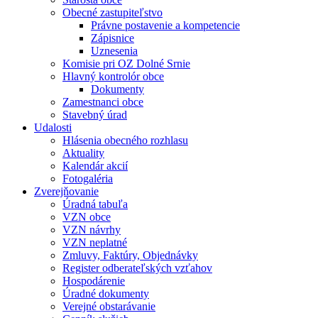
Obecné zastupiteľstvo
Právne postavenie a kompetencie
Zápisnice
Uznesenia
Komisie pri OZ Dolné Srnie
Hlavný kontrolór obce
Dokumenty
Zamestnanci obce
Stavebný úrad
Udalosti
Hlásenia obecného rozhlasu
Aktuality
Kalendár akcií
Fotogaléria
Zverejňovanie
Úradná tabuľa
VZN obce
VZN návrhy
VZN neplatné
Zmluvy, Faktúry, Objednávky
Register odberateľských vzťahov
Hospodárenie
Úradné dokumenty
Verejné obstarávanie