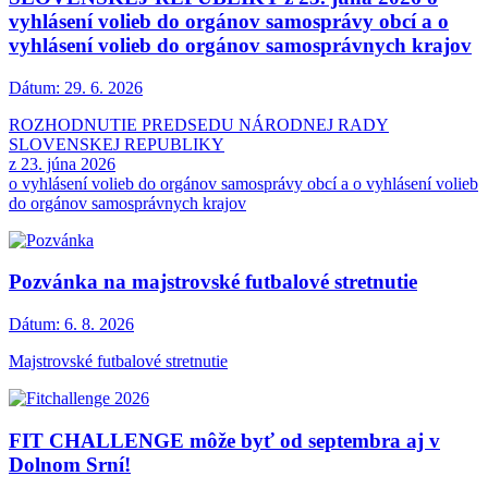
vyhlásení volieb do orgánov samosprávy obcí a o
vyhlásení volieb do orgánov samosprávnych krajov
Dátum:
29. 6. 2026
ROZHODNUTIE PREDSEDU NÁRODNEJ RADY
SLOVENSKEJ REPUBLIKY
z 23. júna 2026
o vyhlásení volieb do orgánov samosprávy obcí a o vyhlásení volieb
do orgánov samosprávnych krajov
Pozvánka na majstrovské futbalové stretnutie
Dátum:
6. 8. 2026
Majstrovské futbalové stretnutie
FIT CHALLENGE môže byť od septembra aj v
Dolnom Srní!