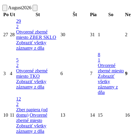
August
2026
Po
Ut
St
Št
Pia
So
Ne
29
2
Otvorené zberné
27
28
30
31
1
2
miesto
ZBER SKLO
Zobraziť všetky
záznamy z dňa
8
5
1
2
Otvorené
Otvorené zberné
zberné miesto
3
4
6
7
9
miesto
TKO
Zobraziť
Zobraziť všetky
všetky
záznamy z dňa
záznamy z
dňa
12
2
Zber papiera (od
10
11
domu)
Otvorené
13
14
15
16
zberné miesto
Zobraziť všetky
záznamy z dňa