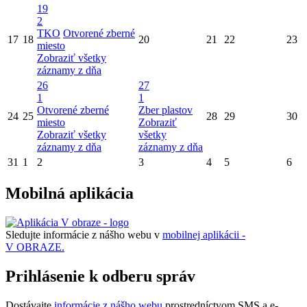
19
2
TKO
Otvorené zberné
17
18
20
21
22
23
miesto
Zobraziť všetky
záznamy z dňa
26
27
1
1
Otvorené zberné
Zber plastov
24
25
28
29
30
miesto
Zobraziť
Zobraziť všetky
všetky
záznamy z dňa
záznamy z dňa
31
1
2
3
4
5
6
Mobilná aplikácia
Sledujte informácie z nášho webu v
mobilnej aplikácii -
V OBRAZE.
Prihlásenie k odberu správ
Dostávajte
informácie z nášho webu
prostredníctvom SMS a e-