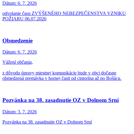
Dátum:
6. 7. 2026
odvolanie času ZVÝŠENÉHO NEBEZPEČENSTVA VZNIKU
POŽIARU 06.07.2026
Obmedzenie
Dátum:
6. 7. 2026
Vážení občania,
z dôvodu úpravy miestnej komunikácie bude v obci dočasne
obmedzená premávka v hornej časti od cintorína až po Bošácu.
Pozvánka na 38. zasadnutie OZ v Dolnom Srní
Dátum:
3. 7. 2026
Pozvánka na 38. zasadnutie OZ v Dolnom Srní