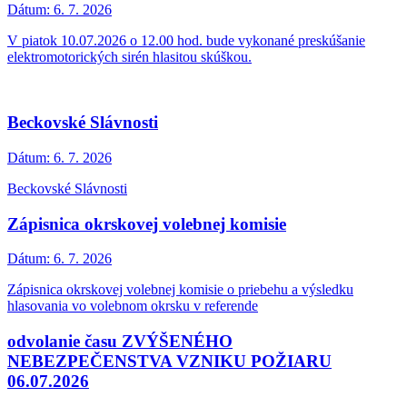
Dátum:
6. 7. 2026
V piatok 10.07.2026 o 12.00 hod. bude vykonané preskúšanie
elektromotorických sirén hlasitou skúškou.
Beckovské Slávnosti
Dátum:
6. 7. 2026
Beckovské Slávnosti
Zápisnica okrskovej volebnej komisie
Dátum:
6. 7. 2026
Zápisnica okrskovej volebnej komisie o priebehu a výsledku
hlasovania vo volebnom okrsku v referende
odvolanie času ZVÝŠENÉHO
NEBEZPEČENSTVA VZNIKU POŽIARU
06.07.2026