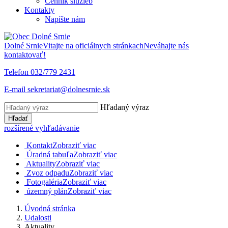
Cenník služieb
Kontakty
Napíšte nám
Dolné Srnie
Vitajte na oficiálnych stránkach
Neváhajte nás
kontaktovať!
Telefon
032/779 2431
E-mail
sekretariat@dolnesrnie.sk
Hľadaný výraz
Hľadať
rozšírené vyhľadávanie
Kontakt
Zobraziť viac
Úradná tabuľa
Zobraziť viac
Aktuality
Zobraziť viac
Zvoz odpadu
Zobraziť viac
Fotogaléria
Zobraziť viac
územný plán
Zobraziť viac
Úvodná stránka
Udalosti
Aktuality