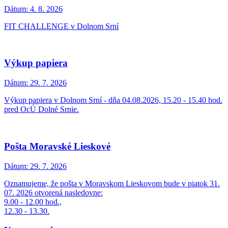
Dátum:
4. 8. 2026
FIT CHALLENGE v Dolnom Srní
Výkup papiera
Dátum:
29. 7. 2026
Výkup papiera v Dolnom Srní - dňa 04.08.2026, 15.20 - 15.40 hod.
pred OcÚ Dolné Srnie.
Pošta Moravské Lieskové
Dátum:
29. 7. 2026
Oznamujeme, že pošta v Moravskom Lieskovom bude v piatok 31.
07. 2026 otvorená nasledovne:
9.00 - 12.00 hod.,
12.30 - 13.30.