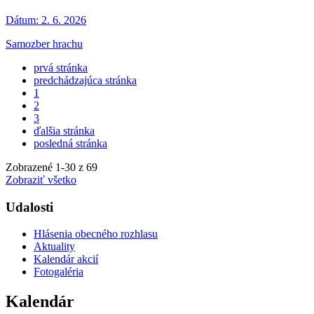
Dátum:
2. 6. 2026
Samozber hrachu
prvá stránka
predchádzajúca stránka
1
2
3
ďalšia stránka
posledná stránka
Zobrazené
1
-
30
z 69
Zobraziť všetko
Udalosti
Hlásenia obecného rozhlasu
Aktuality
Kalendár akcií
Fotogaléria
Kalendár