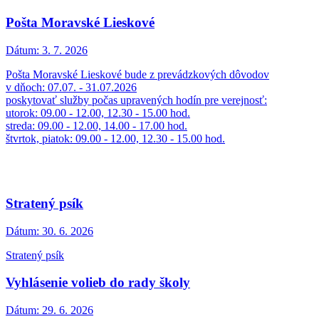
Pošta Moravské Lieskové
Dátum:
3. 7. 2026
Pošta Moravské Lieskové bude z prevádzkových dôvodov
v dňoch: 07.07. - 31.07.2026
poskytovať služby počas upravených hodín pre verejnosť:
utorok: 09.00 - 12.00, 12.30 - 15.00 hod.
streda: 09.00 - 12.00, 14.00 - 17.00 hod.
štvrtok, piatok: 09.00 - 12.00, 12.30 - 15.00 hod.
Stratený psík
Dátum:
30. 6. 2026
Stratený psík
Vyhlásenie volieb do rady školy
Dátum:
29. 6. 2026