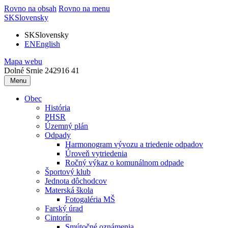
Rovno na obsah
Rovno na menu
SK
Slovensky
SK
Slovensky
EN
English
Mapa webu
Dolné Srnie 242
916 41
Menu
Obec
História
PHSR
Územný plán
Odpady
Harmonogram vývozu a triedenie odpadov
Úroveň vytriedenia
Ročný výkaz o komunálnom odpade
Športový klub
Jednota dôchodcov
Materská škola
Fotogaléria MŠ
Farský úrad
Cintorín
Smútočné oznámenia