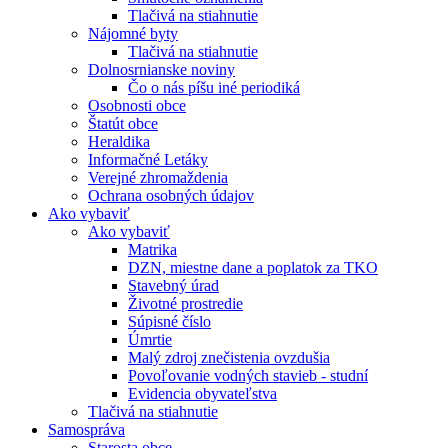
Tlačivá na stiahnutie
Nájomné byty
Tlačivá na stiahnutie
Dolnosrnianske noviny
Čo o nás píšu iné periodiká
Osobnosti obce
Štatút obce
Heraldika
Informačné Letáky
Verejné zhromaždenia
Ochrana osobných údajov
Ako vybaviť
Ako vybaviť
Matrika
DZN, miestne dane a poplatok za TKO
Stavebný úrad
Životné prostredie
Súpisné číslo
Úmrtie
Malý zdroj znečistenia ovzdušia
Povoľovanie vodných stavieb - studní
Evidencia obyvateľstva
Tlačivá na stiahnutie
Samospráva
Starosta obce