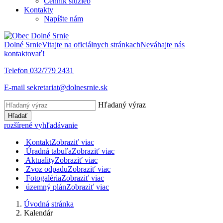
Cenník služieb
Kontakty
Napíšte nám
Dolné Srnie
Vitajte na oficiálnych stránkach
Neváhajte nás
kontaktovať!
Telefon
032/779 2431
E-mail
sekretariat@dolnesrnie.sk
Hľadaný výraz
Hľadať
rozšírené vyhľadávanie
Kontakt
Zobraziť viac
Úradná tabuľa
Zobraziť viac
Aktuality
Zobraziť viac
Zvoz odpadu
Zobraziť viac
Fotogaléria
Zobraziť viac
územný plán
Zobraziť viac
Úvodná stránka
Kalendár