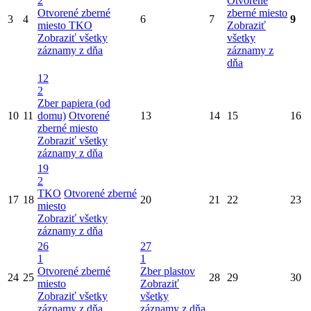
2
Otvorené
Otvorené zberné
zberné miesto
3
4
6
7
9
miesto
TKO
Zobraziť
Zobraziť všetky
všetky
záznamy z dňa
záznamy z
dňa
12
2
Zber papiera (od
10
11
domu)
Otvorené
13
14
15
16
zberné miesto
Zobraziť všetky
záznamy z dňa
19
2
TKO
Otvorené zberné
17
18
20
21
22
23
miesto
Zobraziť všetky
záznamy z dňa
26
27
1
1
Otvorené zberné
Zber plastov
24
25
28
29
30
miesto
Zobraziť
Zobraziť všetky
všetky
záznamy z dňa
záznamy z dňa