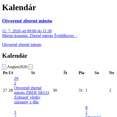
Kalendár
Otvorené zberné miesto
11. 7. 2026 od 09:00 do 11:30
Miesto konania:
Zberné miesto Švehlíkovec -
Otvorené zberné miesto
Kalendár
August
2026
Po
Ut
St
Št
Pia
So
Ne
29
2
Otvorené zberné
27
28
30
31
1
2
miesto
ZBER SKLO
Zobraziť všetky
záznamy z dňa
8
5
1