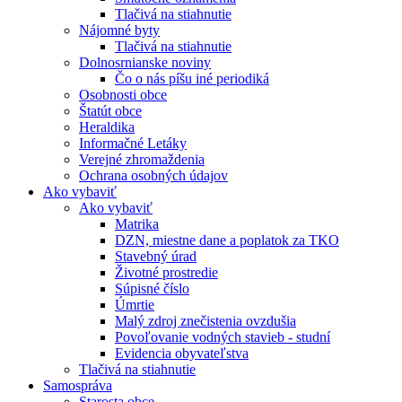
Tlačivá na stiahnutie
Nájomné byty
Tlačivá na stiahnutie
Dolnosrnianske noviny
Čo o nás píšu iné periodiká
Osobnosti obce
Štatút obce
Heraldika
Informačné Letáky
Verejné zhromaždenia
Ochrana osobných údajov
Ako vybaviť
Ako vybaviť
Matrika
DZN, miestne dane a poplatok za TKO
Stavebný úrad
Životné prostredie
Súpisné číslo
Úmrtie
Malý zdroj znečistenia ovzdušia
Povoľovanie vodných stavieb - studní
Evidencia obyvateľstva
Tlačivá na stiahnutie
Samospráva
Starosta obce