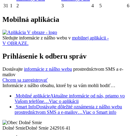
31
1
2
3
4
5
6
Mobilná aplikácia
Sledujte informácie z nášho webu v
mobilnej aplikácii -
V OBRAZE.
Prihlásenie k odberu správ
Dostávajte
informácie z nášho webu
prostredníctvom SMS a e-
mailov
Chcem sa zaregistrovať
Informácie z nášho obsahu, ktoré by sa vám mohli hodiť…
Mobilné aplikácie
Aktuálne informácie od nás, priamo vo
Vašom telefóne…
Viac o aplikácii
Smart Info
Dostávajte dôležité oznámenia z nášho webu
prostredníctvom SMS a e-mailov…
Viac o Smart info
Dolné Srnie
Dolné Srnie 242
916 41