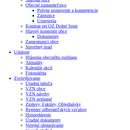
Obecné zastupiteľstvo
Právne postavenie a kompetencie
Zápisnice
Uznesenia
Komisie pri OZ Dolné Srnie
Hlavný kontrolór obce
Dokumenty
Zamestnanci obce
Stavebný úrad
Udalosti
Hlásenia obecného rozhlasu
Aktuality
Kalendár akcií
Fotogaléria
Zverejňovanie
Úradná tabuľa
VZN obce
VZN návrhy
VZN neplatné
Zmluvy, Faktúry, Objednávky
Register odberateľských vzťahov
Hospodárenie
Úradné dokumenty
Verejné obstarávanie