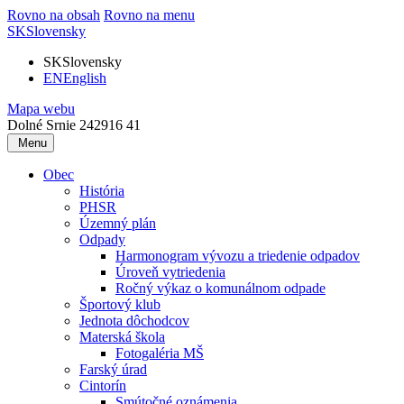
Rovno na obsah
Rovno na menu
SK
Slovensky
SK
Slovensky
EN
English
Mapa webu
Dolné Srnie 242
916 41
Menu
Obec
História
PHSR
Územný plán
Odpady
Harmonogram vývozu a triedenie odpadov
Úroveň vytriedenia
Ročný výkaz o komunálnom odpade
Športový klub
Jednota dôchodcov
Materská škola
Fotogaléria MŠ
Farský úrad
Cintorín
Smútočné oznámenia