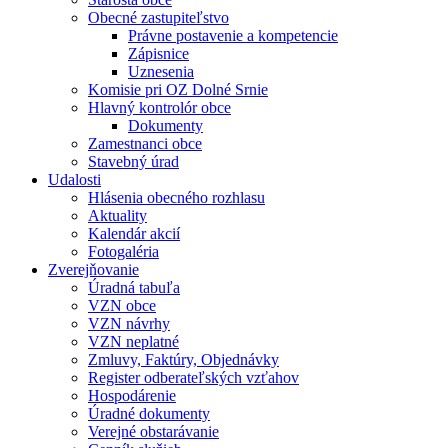
Obecné zastupiteľstvo
Právne postavenie a kompetencie
Zápisnice
Uznesenia
Komisie pri OZ Dolné Srnie
Hlavný kontrolór obce
Dokumenty
Zamestnanci obce
Stavebný úrad
Udalosti
Hlásenia obecného rozhlasu
Aktuality
Kalendár akcií
Fotogaléria
Zverejňovanie
Úradná tabuľa
VZN obce
VZN návrhy
VZN neplatné
Zmluvy, Faktúry, Objednávky
Register odberateľských vzťahov
Hospodárenie
Úradné dokumenty
Verejné obstarávanie