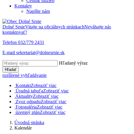
Cenník služieb
Kontakty
Napíšte nám
Dolné Srnie
Vitajte na oficiálnych stránkach
Neváhajte nás
kontaktovať!
Telefon
032/779 2431
E-mail
sekretariat@dolnesrnie.sk
Hľadaný výraz
Hľadať
rozšírené vyhľadávanie
Kontakt
Zobraziť viac
Úradná tabuľa
Zobraziť viac
Aktuality
Zobraziť viac
Zvoz odpadu
Zobraziť viac
Fotogaléria
Zobraziť viac
územný plán
Zobraziť viac
Úvodná stránka
Kalendár