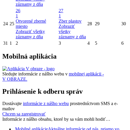
záznamy z dňa
26
27
1
1
Otvorené zberné
Zber plastov
24
25
28
29
30
miesto
Zobraziť
Zobraziť všetky
všetky
záznamy z dňa
záznamy z dňa
31
1
2
3
4
5
6
Mobilná aplikácia
Sledujte informácie z nášho webu v
mobilnej aplikácii -
V OBRAZE.
Prihlásenie k odberu správ
Dostávajte
informácie z nášho webu
prostredníctvom SMS a e-
mailov
Chcem sa zaregistrovať
Informácie z nášho obsahu, ktoré by sa vám mohli hodiť…
Mobilné aplikácie
Aktuálne informácie od nás, priamo vo