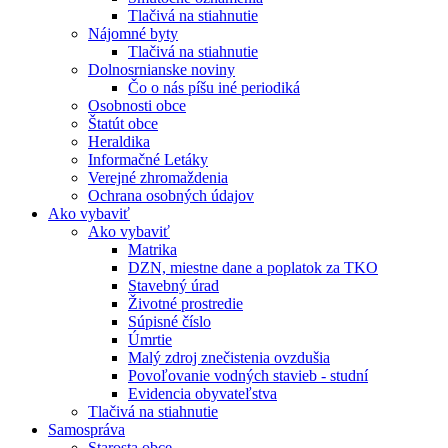
Tlačivá na stiahnutie
Nájomné byty
Tlačivá na stiahnutie
Dolnosrnianske noviny
Čo o nás píšu iné periodiká
Osobnosti obce
Štatút obce
Heraldika
Informačné Letáky
Verejné zhromaždenia
Ochrana osobných údajov
Ako vybaviť
Ako vybaviť
Matrika
DZN, miestne dane a poplatok za TKO
Stavebný úrad
Životné prostredie
Súpisné číslo
Úmrtie
Malý zdroj znečistenia ovzdušia
Povoľovanie vodných stavieb - studní
Evidencia obyvateľstva
Tlačivá na stiahnutie
Samospráva
Starosta obce