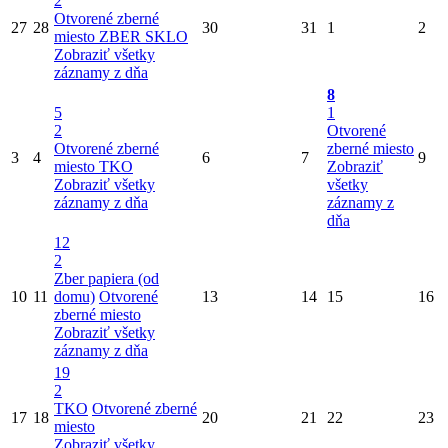
2
Otvorené zberné
27
28
30
31
1
2
miesto
ZBER SKLO
Zobraziť všetky
záznamy z dňa
8
5
1
2
Otvorené
Otvorené zberné
zberné miesto
3
4
6
7
9
miesto
TKO
Zobraziť
Zobraziť všetky
všetky
záznamy z dňa
záznamy z
dňa
12
2
Zber papiera (od
10
11
domu)
Otvorené
13
14
15
16
zberné miesto
Zobraziť všetky
záznamy z dňa
19
2
TKO
Otvorené zberné
17
18
20
21
22
23
miesto
Zobraziť všetky