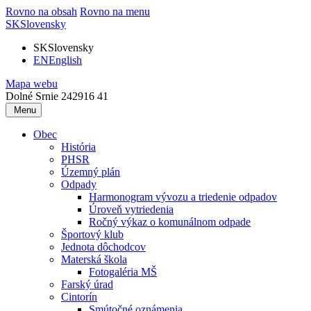
Rovno na obsah
Rovno na menu
SK
Slovensky
SK
Slovensky
EN
English
Mapa webu
Dolné Srnie 242
916 41
Menu
Obec
História
PHSR
Územný plán
Odpady
Harmonogram vývozu a triedenie odpadov
Úroveň vytriedenia
Ročný výkaz o komunálnom odpade
Športový klub
Jednota dôchodcov
Materská škola
Fotogaléria MŠ
Farský úrad
Cintorín
Smútočné oznámenia