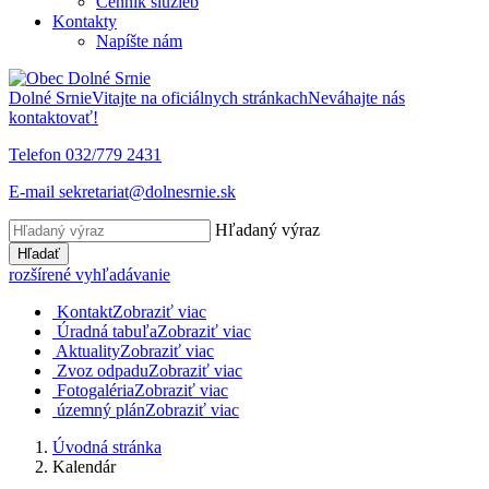
Cenník služieb
Kontakty
Napíšte nám
Dolné Srnie
Vitajte na oficiálnych stránkach
Neváhajte nás
kontaktovať!
Telefon
032/779 2431
E-mail
sekretariat@dolnesrnie.sk
Hľadaný výraz
Hľadať
rozšírené vyhľadávanie
Kontakt
Zobraziť viac
Úradná tabuľa
Zobraziť viac
Aktuality
Zobraziť viac
Zvoz odpadu
Zobraziť viac
Fotogaléria
Zobraziť viac
územný plán
Zobraziť viac
Úvodná stránka
Kalendár