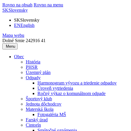
Rovno na obsah
Rovno na menu
SK
Slovensky
SK
Slovensky
EN
English
Mapa webu
Dolné Srnie 242
916 41
Menu
Obec
História
PHSR
Územný plán
Odpady
Harmonogram vývozu a triedenie odpadov
Úroveň vytriedenia
Ročný výkaz o komunálnom odpade
Športový klub
Jednota dôchodcov
Materská škola
Fotogaléria MŠ
Farský úrad
Cintorín
Smútočné oznámenia