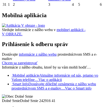
31
1
2
3
4
5
6
Mobilná aplikácia
Sledujte informácie z nášho webu v
mobilnej aplikácii -
V OBRAZE.
Prihlásenie k odberu správ
Dostávajte
informácie z nášho webu
prostredníctvom SMS a e-
mailov
Chcem sa zaregistrovať
Informácie z nášho obsahu, ktoré by sa vám mohli hodiť…
Mobilné aplikácie
Aktuálne informácie od nás, priamo vo
Vašom telefóne…
Viac o aplikácii
Smart Info
Dostávajte dôležité oznámenia z nášho webu
prostredníctvom SMS a e-mailov…
Viac o Smart info
Dolné Srnie
Dolné Srnie 242
916 41