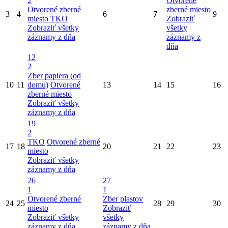
2
Otvorené
Otvorené zberné
zberné miesto
3
4
6
7
9
miesto
TKO
Zobraziť
Zobraziť všetky
všetky
záznamy z dňa
záznamy z
dňa
12
2
Zber papiera (od
10
11
domu)
Otvorené
13
14
15
16
zberné miesto
Zobraziť všetky
záznamy z dňa
19
2
TKO
Otvorené zberné
17
18
20
21
22
23
miesto
Zobraziť všetky
záznamy z dňa
26
27
1
1
Otvorené zberné
Zber plastov
24
25
28
29
30
miesto
Zobraziť
Zobraziť všetky
všetky
záznamy z dňa
záznamy z dňa