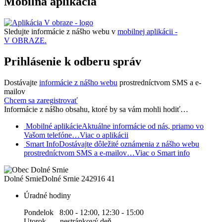
Mobilná aplikácia
Sledujte informácie z nášho webu v
mobilnej aplikácii -
V OBRAZE.
Prihlásenie k odberu správ
Dostávajte
informácie z nášho webu
prostredníctvom SMS a e-
mailov
Chcem sa zaregistrovať
Informácie z nášho obsahu, ktoré by sa vám mohli hodiť…
Mobilné aplikácie
Aktuálne informácie od nás, priamo vo
Vašom telefóne…
Viac o aplikácii
Smart Info
Dostávajte dôležité oznámenia z nášho webu
prostredníctvom SMS a e-mailov…
Viac o Smart info
Dolné Srnie
Dolné Srnie 242
916 41
Úradné hodiny
Pondelok 8:00 - 12:00, 12:30 - 15:00
Utorok nestránkový deň