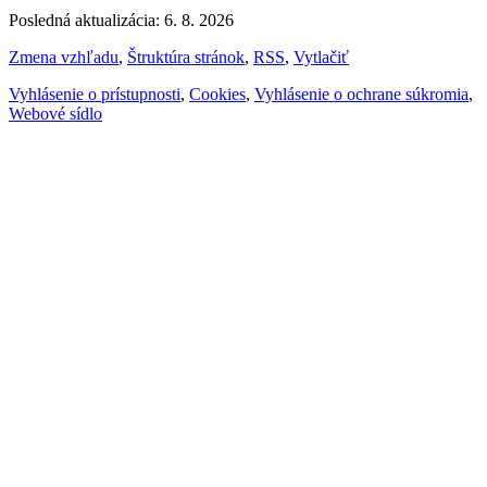
Posledná aktualizácia: 6. 8. 2026
Zmena vzhľadu
,
Štruktúra stránok
,
RSS
,
Vytlačiť
Vyhlásenie o prístupnosti
,
Cookies
,
Vyhlásenie o ochrane súkromia
,
Webové sídlo