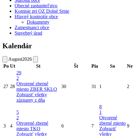
Starosta obce
Obecné zastupiteľstvo
Komisie pri OZ Dolné Srnie
Hlavný kontrolór obce
Dokumenty
Zamestnanci obce
Stavebný úrad
Kalendár
August
2026
Po
Ut
St
Št
Pia
So
Ne
29
2
Otvorené zberné
27
28
30
31
1
2
miesto
ZBER SKLO
Zobraziť všetky
záznamy z dňa
8
5
1
2
Otvorené
Otvorené zberné
zberné miesto
3
4
6
7
9
miesto
TKO
Zobraziť
Zobraziť všetky
všetky