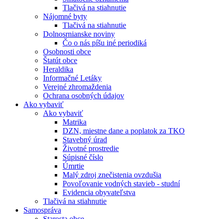
Tlačivá na stiahnutie
Nájomné byty
Tlačivá na stiahnutie
Dolnosrnianske noviny
Čo o nás píšu iné periodiká
Osobnosti obce
Štatút obce
Heraldika
Informačné Letáky
Verejné zhromaždenia
Ochrana osobných údajov
Ako vybaviť
Ako vybaviť
Matrika
DZN, miestne dane a poplatok za TKO
Stavebný úrad
Životné prostredie
Súpisné číslo
Úmrtie
Malý zdroj znečistenia ovzdušia
Povoľovanie vodných stavieb - studní
Evidencia obyvateľstva
Tlačivá na stiahnutie
Samospráva
Starosta obce