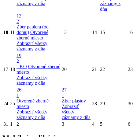
záznamy z dňa
záznamy z
dňa
12
2
Zber papiera (od
10
11
domu)
Otvorené
13
14
15
16
zberné miesto
Zobraziť všetky
záznamy z dňa
19
2
TKO
Otvorené zberné
17
18
20
21
22
23
miesto
Zobraziť všetky
záznamy z dňa
26
27
1
1
Otvorené zberné
Zber plastov
24
25
28
29
30
miesto
Zobraziť
Zobraziť všetky
všetky
záznamy z dňa
záznamy z dňa
31
1
2
3
4
5
6