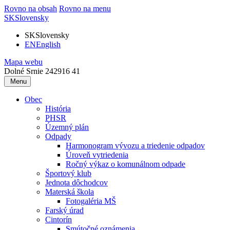
Rovno na obsah
Rovno na menu
SK
Slovensky
SK
Slovensky
EN
English
Mapa webu
Dolné Srnie 242
916 41
Menu
Obec
História
PHSR
Územný plán
Odpady
Harmonogram vývozu a triedenie odpadov
Úroveň vytriedenia
Ročný výkaz o komunálnom odpade
Športový klub
Jednota dôchodcov
Materská škola
Fotogaléria MŠ
Farský úrad
Cintorín
Smútočné oznámenia