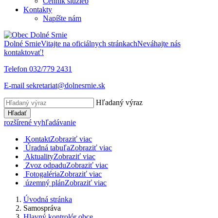
Cenník služieb
Kontakty
Napíšte nám
Dolné Srnie
Vitajte na oficiálnych stránkach
Neváhajte nás
kontaktovať!
Telefon
032/779 2431
E-mail
sekretariat@dolnesrnie.sk
Hľadaný výraz
Hľadať
rozšírené vyhľadávanie
Kontakt
Zobraziť viac
Úradná tabuľa
Zobraziť viac
Aktuality
Zobraziť viac
Zvoz odpadu
Zobraziť viac
Fotogaléria
Zobraziť viac
územný plán
Zobraziť viac
Úvodná stránka
Samospráva
Hlavný kontrolór obce