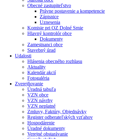
Obecné zastupiteľstvo
Právne postavenie a kompetencie
Zápisnice
Uznesenia
Komisie pri OZ Dolné Srnie
Hlavný kontrolór obce
Dokumenty
Zamestnanci obce
Stavebný úrad
Udalosti
Hlásenia obecného rozhlasu
Aktuality
Kalendár akcií
Fotogaléria
Zverejňovanie
Úradná tabuľa
VZN obce
VZN návrhy
VZN neplatné
Zmluvy, Faktúry, Objednávky
Register odberateľských vzťahov
Hospodárenie
Úradné dokumenty
Verejné obstarávanie