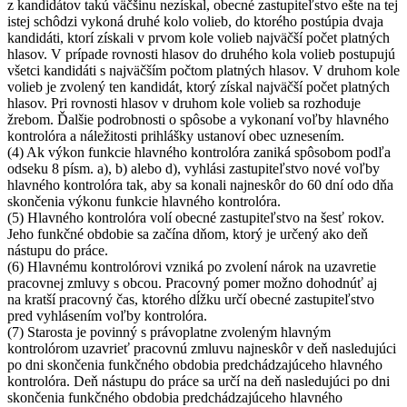
z kandidátov takú väčšinu nezískal, obecné zastupiteľstvo ešte na tej
istej schôdzi vykoná druhé kolo volieb, do ktorého postúpia dvaja
kandidáti, ktorí získali v prvom kole volieb najväčší počet platných
hlasov. V prípade rovnosti hlasov do druhého kola volieb postupujú
všetci kandidáti s najväčším počtom platných hlasov. V druhom kole
volieb je zvolený ten kandidát, ktorý získal najväčší počet platných
hlasov. Pri rovnosti hlasov v druhom kole volieb sa rozhoduje
žrebom. Ďalšie podrobnosti o spôsobe a vykonaní voľby hlavného
kontrolóra a náležitosti prihlášky ustanoví obec uznesením.
(4) Ak výkon funkcie hlavného kontrolóra zaniká spôsobom podľa
odseku 8 písm. a), b) alebo d), vyhlási zastupiteľstvo nové voľby
hlavného kontrolóra tak, aby sa konali najneskôr do 60 dní odo dňa
skončenia výkonu funkcie hlavného kontrolóra.
(5) Hlavného kontrolóra volí obecné zastupiteľstvo na šesť rokov.
Jeho funkčné obdobie sa začína dňom, ktorý je určený ako deň
nástupu do práce.
(6) Hlavnému kontrolórovi vzniká po zvolení nárok na uzavretie
pracovnej zmluvy s obcou. Pracovný pomer možno dohodnúť aj
na kratší pracovný čas, ktorého dĺžku určí obecné zastupiteľstvo
pred vyhlásením voľby kontrolóra.
(7) Starosta je povinný s právoplatne zvoleným hlavným
kontrolórom uzavrieť pracovnú zmluvu najneskôr v deň nasledujúci
po dni skončenia funkčného obdobia predchádzajúceho hlavného
kontrolóra. Deň nástupu do práce sa určí na deň nasledujúci po dni
skončenia funkčného obdobia predchádzajúceho hlavného