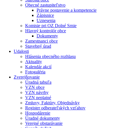
Obecné zastupiteľstvo
Právne postavenie a kompetencie
Zápisnice
Uznesenia
Komisie pri OZ Dolné Srnie
Hlavný kontrolór obce
Dokumenty
Zamestnanci obce
Stavebný úrad
Udalosti
Hlásenia obecného rozhlasu
Aktuality
Kalendár akcií
Fotogaléria
Zverejňovanie
Úradná tabuľa
VZN obce
VZN návrhy
VZN neplatné
Zmluvy, Faktúry, Objednávky
Register odberateľských vzťahov
Hospodárenie
Úradné dokumenty
Verejné obstarávanie