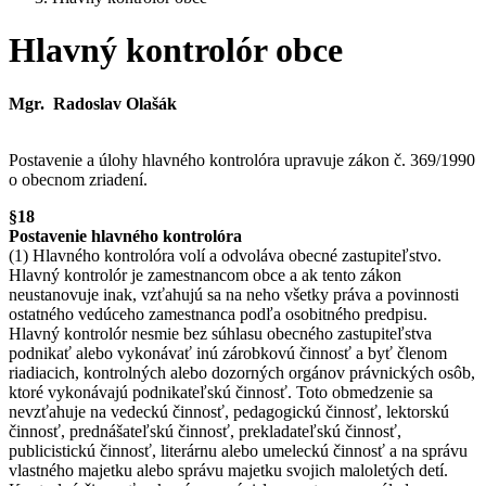
Hlavný kontrolór obce
Mgr. Radoslav Olašák
Postavenie a úlohy hlavného kontrolóra upravuje zákon č. 369/1990
o obecnom zriadení.
§18
Postavenie hlavného kontrolóra
(1) Hlavného kontrolóra volí a odvoláva obecné zastupiteľstvo.
Hlavný kontrolór je zamestnancom obce a ak tento zákon
neustanovuje inak, vzťahujú sa na neho všetky práva a povinnosti
ostatného vedúceho zamestnanca podľa osobitného predpisu.
Hlavný kontrolór nesmie bez súhlasu obecného zastupiteľstva
podnikať alebo vykonávať inú zárobkovú činnosť a byť členom
riadiacich, kontrolných alebo dozorných orgánov právnických osôb,
ktoré vykonávajú podnikateľskú činnosť. Toto obmedzenie sa
nevzťahuje na vedeckú činnosť, pedagogickú činnosť, lektorskú
činnosť, prednášateľskú činnosť, prekladateľskú činnosť,
publicistickú činnosť, literárnu alebo umeleckú činnosť a na správu
vlastného majetku alebo správu majetku svojich maloletých detí.