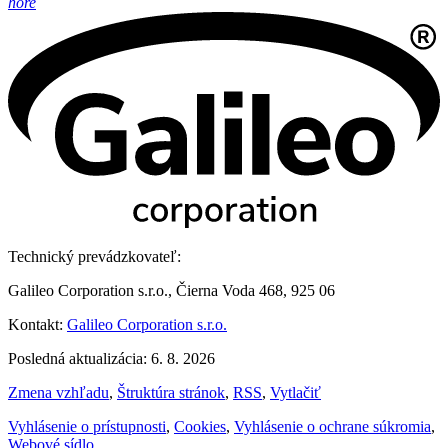
hore
Technický prevádzkovateľ:
Galileo Corporation s.r.o., Čierna Voda 468, 925 06
Kontakt:
Galileo Corporation s.r.o.
Posledná aktualizácia: 6. 8. 2026
Zmena vzhľadu
,
Štruktúra stránok
,
RSS
,
Vytlačiť
Vyhlásenie o prístupnosti
,
Cookies
,
Vyhlásenie o ochrane súkromia
,
Webové sídlo