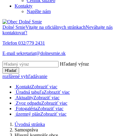
Cenník služieb
Kontakty
Napíšte nám
Dolné Srnie
Vitajte na oficiálnych stránkach
Neváhajte nás
kontaktovať!
Telefon
032/779 2431
E-mail
sekretariat@dolnesrnie.sk
Hľadaný výraz
Hľadať
rozšírené vyhľadávanie
Kontakt
Zobraziť viac
Úradná tabuľa
Zobraziť viac
Aktuality
Zobraziť viac
Zvoz odpadu
Zobraziť viac
Fotogaléria
Zobraziť viac
územný plán
Zobraziť viac
Úvodná stránka
Samospráva
Hlavný kontrolór obce