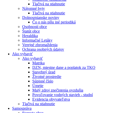
Tlačivá na stiahnutie
Nájomné byty
Tlačivá na stiahnutie
Dolnosrnianske noviny
Čo o nás píšu iné periodiká
Osobnosti obce
Štatút obce
Heraldika
Informačné Letáky
Verejné zhromaždenia
Ochrana osobných údajov
Ako vybaviť
Ako vybaviť
Matrika
DZN, miestne dane a poplatok za TKO
Stavebný úrad
Životné prostredie
Súpisné číslo
Úmrtie
Malý zdroj znečistenia ovzdušia
Povoľovanie vodných stavieb - studní
Evidencia obyvateľstva
Tlačivá na stiahnutie
Samospráva
Starosta obce