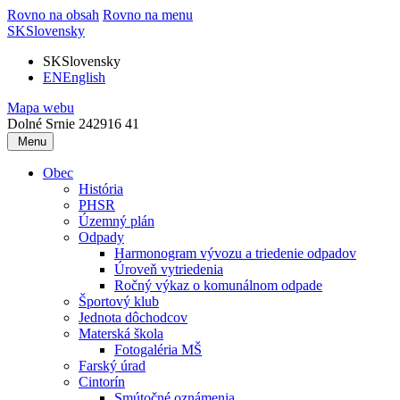
Rovno na obsah
Rovno na menu
SK
Slovensky
SK
Slovensky
EN
English
Mapa webu
Dolné Srnie 242
916 41
Menu
Obec
História
PHSR
Územný plán
Odpady
Harmonogram vývozu a triedenie odpadov
Úroveň vytriedenia
Ročný výkaz o komunálnom odpade
Športový klub
Jednota dôchodcov
Materská škola
Fotogaléria MŠ
Farský úrad
Cintorín
Smútočné oznámenia