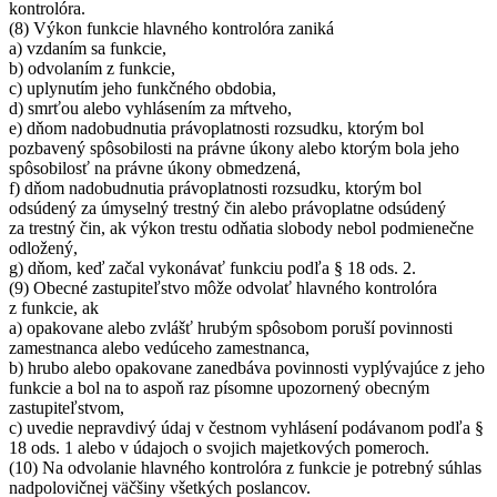
kontrolóra.
(8) Výkon funkcie hlavného kontrolóra zaniká
a) vzdaním sa funkcie,
b) odvolaním z funkcie,
c) uplynutím jeho funkčného obdobia,
d) smrťou alebo vyhlásením za mŕtveho,
e) dňom nadobudnutia právoplatnosti rozsudku, ktorým bol
pozbavený spôsobilosti na právne úkony alebo ktorým bola jeho
spôsobilosť na právne úkony obmedzená,
f) dňom nadobudnutia právoplatnosti rozsudku, ktorým bol
odsúdený za úmyselný trestný čin alebo právoplatne odsúdený
za trestný čin, ak výkon trestu odňatia slobody nebol podmienečne
odložený,
g) dňom, keď začal vykonávať funkciu podľa § 18 ods. 2.
(9) Obecné zastupiteľstvo môže odvolať hlavného kontrolóra
z funkcie, ak
a) opakovane alebo zvlášť hrubým spôsobom poruší povinnosti
zamestnanca alebo vedúceho zamestnanca,
b) hrubo alebo opakovane zanedbáva povinnosti vyplývajúce z jeho
funkcie a bol na to aspoň raz písomne upozornený obecným
zastupiteľstvom,
c) uvedie nepravdivý údaj v čestnom vyhlásení podávanom podľa §
18 ods. 1 alebo v údajoch o svojich majetkových pomeroch.
(10) Na odvolanie hlavného kontrolóra z funkcie je potrebný súhlas
nadpolovičnej väčšiny všetkých poslancov.