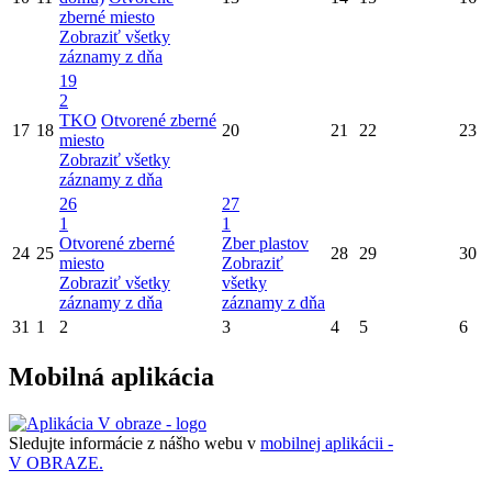
zberné miesto
Zobraziť všetky
záznamy z dňa
19
2
TKO
Otvorené zberné
17
18
20
21
22
23
miesto
Zobraziť všetky
záznamy z dňa
26
27
1
1
Otvorené zberné
Zber plastov
24
25
28
29
30
miesto
Zobraziť
Zobraziť všetky
všetky
záznamy z dňa
záznamy z dňa
31
1
2
3
4
5
6
Mobilná aplikácia
Sledujte informácie z nášho webu v
mobilnej aplikácii -
V OBRAZE.