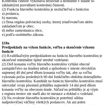
Kontrolnú činnosť vykonáva nezávisle a nestranne v súlade so
základnými pravidlami kontrolnej činnosti.
(2) Funkcia hlavného kontrolóra je nezlučiteľná s funkciou
a) poslanca,
b) starostu,
c) člena orgánu právnickej osoby, ktorej zriaďovateľom alebo
zakladateľom je obec,
d) iného zamestnanca obce,
e) podľa osobitného zákona.
§18a
Predpoklady na výkon funkcie, voľba a skončenie výkonu
funkcie
(1) Kvalifikačným predpokladom na funkciu hlavného kontrolóra je
ukončené minimálne úplné stredné vzdelanie.
(2) Deň konania voľby hlavného kontrolóra vyhlási obecné
zastupiteľstvo na úradnej tabuli a spôsobom v mieste obvyklým
najmenej 40 dní pred dňom konania voľby tak, aby sa voľba
vykonala počas posledných 60 dní funkčného obdobia doterajšieho
hlavného kontrolóra. Kandidát na funkciu hlavného kontrolóra musí
odovzdať svoju písomnú prihlášku najneskôr 14 dní pred dňom
konania voľby na obecnom úrade. Súčasťou prihlášky je aj výpis
z registra trestov nie starší ako tri mesiace a doklad o vzdelaní.
(3) Na zvolenie hlavného kontrolóra je potrebný súhlas
nadpolovičnej väčšiny všetkých poslancov. Ak ani jeden