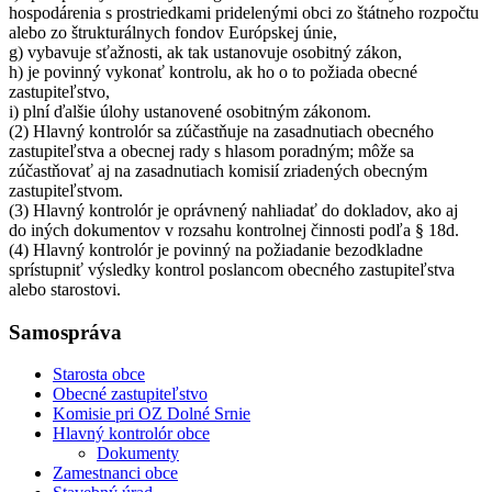
hospodárenia s prostriedkami pridelenými obci zo štátneho rozpočtu
alebo zo štrukturálnych fondov Európskej únie,
g) vybavuje sťažnosti, ak tak ustanovuje osobitný zákon,
h) je povinný vykonať kontrolu, ak ho o to požiada obecné
zastupiteľstvo,
i) plní ďalšie úlohy ustanovené osobitným zákonom.
(2) Hlavný kontrolór sa zúčastňuje na zasadnutiach obecného
zastupiteľstva a obecnej rady s hlasom poradným; môže sa
zúčastňovať aj na zasadnutiach komisií zriadených obecným
zastupiteľstvom.
(3) Hlavný kontrolór je oprávnený nahliadať do dokladov, ako aj
do iných dokumentov v rozsahu kontrolnej činnosti podľa § 18d.
(4) Hlavný kontrolór je povinný na požiadanie bezodkladne
sprístupniť výsledky kontrol poslancom obecného zastupiteľstva
alebo starostovi.
Samospráva
Starosta obce
Obecné zastupiteľstvo
Komisie pri OZ Dolné Srnie
Hlavný kontrolór obce
Dokumenty
Zamestnanci obce