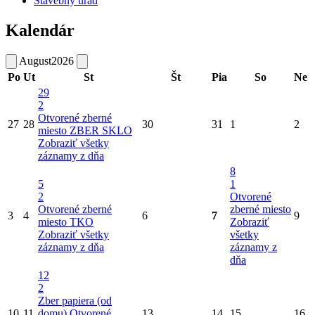
Stavebný úrad
Kalendár
August
2026
Po
Ut
St
Št
Pia
So
Ne
29
2
Otvorené zberné
27
28
30
31
1
2
miesto
ZBER SKLO
Zobraziť všetky
záznamy z dňa
8
5
1
2
Otvorené
Otvorené zberné
zberné miesto
3
4
6
7
9
miesto
TKO
Zobraziť
Zobraziť všetky
všetky
záznamy z dňa
záznamy z
dňa
12
2
Zber papiera (od
10
11
domu)
Otvorené
13
14
15
16