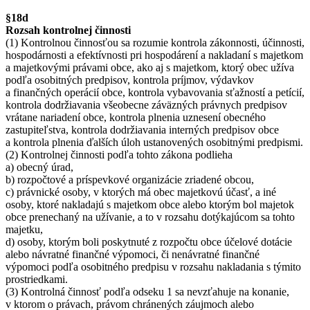
§18d
Rozsah kontrolnej činnosti
(1) Kontrolnou činnosťou sa rozumie kontrola zákonnosti, účinnosti,
hospodárnosti a efektívnosti pri hospodárení a nakladaní s majetkom
a majetkovými právami obce, ako aj s majetkom, ktorý obec užíva
podľa osobitných predpisov, kontrola príjmov, výdavkov
a finančných operácií obce, kontrola vybavovania sťažností a petícií,
kontrola dodržiavania všeobecne záväzných právnych predpisov
vrátane nariadení obce, kontrola plnenia uznesení obecného
zastupiteľstva, kontrola dodržiavania interných predpisov obce
a kontrola plnenia ďalších úloh ustanovených osobitnými predpismi.
(2) Kontrolnej činnosti podľa tohto zákona podlieha
a) obecný úrad,
b) rozpočtové a príspevkové organizácie zriadené obcou,
c) právnické osoby, v ktorých má obec majetkovú účasť, a iné
osoby, ktoré nakladajú s majetkom obce alebo ktorým bol majetok
obce prenechaný na užívanie, a to v rozsahu dotýkajúcom sa tohto
majetku,
d) osoby, ktorým boli poskytnuté z rozpočtu obce účelové dotácie
alebo návratné finančné výpomoci, či nenávratné finančné
výpomoci podľa osobitného predpisu v rozsahu nakladania s týmito
prostriedkami.
(3) Kontrolná činnosť podľa odseku 1 sa nevzťahuje na konanie,
v ktorom o právach, právom chránených záujmoch alebo