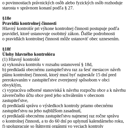
o povinnostiach právnických osôb alebo fyzických osôb rozhoduje
starosta v správnom konaní podľa § 27.
§18e
Pravidlá kontrolnej činnosti
Hlavný kontrolór pri výkone kontrolnej činnosti postupuje podľa
pravidiel, ktoré ustanovuje osobitný zákon. Ďalšie podrobnosti
o pravidlách kontrolnej činnosti môže ustanoviť obec uznesením.
§18f
Úlohy hlavného kontrolóra
(1) Hlavný kontrolór
a) vykonáva kontrolu v rozsahu ustanovení § 18d,
b) predkladá obecnému zastupiteľstvu raz za šesť mesiacov návrh
plánu kontrolnej činnosti, ktorý musí byť najneskôr 15 dní pred
prerokovaním v zastupiteľstve zverejnený spôsobom v obci
obvyklým,
c) vypracúva odborné stanoviská k návrhu rozpočtu obce a k návrhu
záverečného účtu obce pred jeho schválením v obecnom
zastupiteľstve,
d) predkladá správu o výsledkoch kontroly priamo obecnému
zastupiteľstvu na jeho najbližšom zasadnutí,
e) predkladá obecnému zastupiteľstvu najmenej raz ročne správu
o kontrolnej činnosti, a to do 60 dní po uplynutí kalendárneho roku,
f) spolupracuje so štátnymi orgánmi vo veciach kontroly