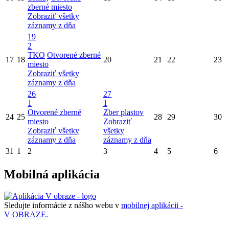
zberné miesto
Zobraziť všetky
záznamy z dňa
19
2
TKO
Otvorené zberné
17
18
20
21
22
23
miesto
Zobraziť všetky
záznamy z dňa
26
27
1
1
Otvorené zberné
Zber plastov
24
25
28
29
30
miesto
Zobraziť
Zobraziť všetky
všetky
záznamy z dňa
záznamy z dňa
31
1
2
3
4
5
6
Mobilná aplikácia
Sledujte informácie z nášho webu v
mobilnej aplikácii -
V OBRAZE.