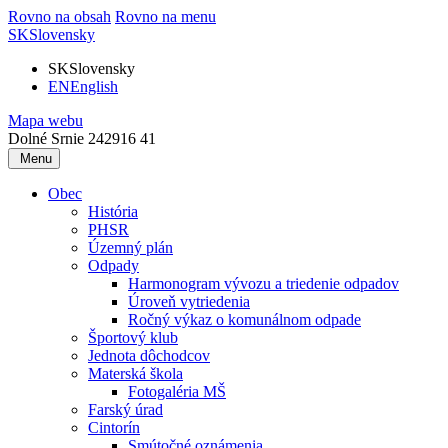
Rovno na obsah
Rovno na menu
SK
Slovensky
SK
Slovensky
EN
English
Mapa webu
Dolné Srnie 242
916 41
Menu
Obec
História
PHSR
Územný plán
Odpady
Harmonogram vývozu a triedenie odpadov
Úroveň vytriedenia
Ročný výkaz o komunálnom odpade
Športový klub
Jednota dôchodcov
Materská škola
Fotogaléria MŠ
Farský úrad
Cintorín
Smútočné oznámenia