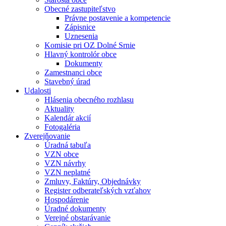
Obecné zastupiteľstvo
Právne postavenie a kompetencie
Zápisnice
Uznesenia
Komisie pri OZ Dolné Srnie
Hlavný kontrolór obce
Dokumenty
Zamestnanci obce
Stavebný úrad
Udalosti
Hlásenia obecného rozhlasu
Aktuality
Kalendár akcií
Fotogaléria
Zverejňovanie
Úradná tabuľa
VZN obce
VZN návrhy
VZN neplatné
Zmluvy, Faktúry, Objednávky
Register odberateľských vzťahov
Hospodárenie
Úradné dokumenty
Verejné obstarávanie