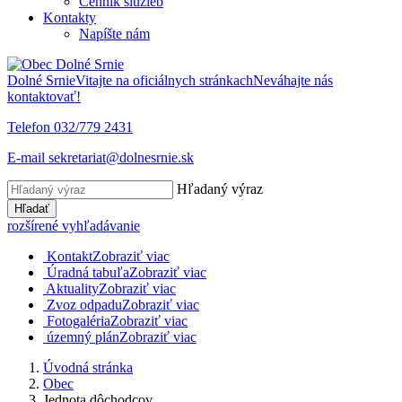
Cenník služieb
Kontakty
Napíšte nám
Dolné Srnie
Vitajte na oficiálnych stránkach
Neváhajte nás
kontaktovať!
Telefon
032/779 2431
E-mail
sekretariat@dolnesrnie.sk
Hľadaný výraz
Hľadať
rozšírené vyhľadávanie
Kontakt
Zobraziť viac
Úradná tabuľa
Zobraziť viac
Aktuality
Zobraziť viac
Zvoz odpadu
Zobraziť viac
Fotogaléria
Zobraziť viac
územný plán
Zobraziť viac
Úvodná stránka
Obec
Jednota dôchodcov