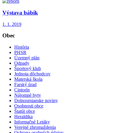
Výstava bábik
1. 1. 2019
Obec
História
PHSR
Územný plán
Odpady
Športový klub
Jednota dôchodcov
Materská škola
Farský úrad
Cintorín
Nájomné byty
Dolnosrnianske noviny
Osobnosti obce
Štatút obce
Heraldika
Informačné Letáky
Verejné zhromaždenia
Ochrana osobných údajov