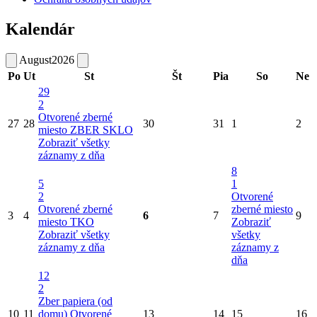
Kalendár
August
2026
Po
Ut
St
Št
Pia
So
Ne
29
2
Otvorené zberné
27
28
30
31
1
2
miesto
ZBER SKLO
Zobraziť všetky
záznamy z dňa
8
5
1
2
Otvorené
Otvorené zberné
zberné miesto
3
4
6
7
9
miesto
TKO
Zobraziť
Zobraziť všetky
všetky
záznamy z dňa
záznamy z
dňa
12
2
Zber papiera (od
10
11
domu)
Otvorené
13
14
15
16