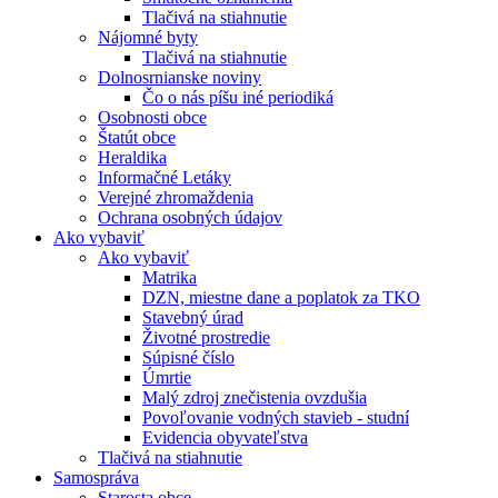
Tlačivá na stiahnutie
Nájomné byty
Tlačivá na stiahnutie
Dolnosrnianske noviny
Čo o nás píšu iné periodiká
Osobnosti obce
Štatút obce
Heraldika
Informačné Letáky
Verejné zhromaždenia
Ochrana osobných údajov
Ako vybaviť
Ako vybaviť
Matrika
DZN, miestne dane a poplatok za TKO
Stavebný úrad
Životné prostredie
Súpisné číslo
Úmrtie
Malý zdroj znečistenia ovzdušia
Povoľovanie vodných stavieb - studní
Evidencia obyvateľstva
Tlačivá na stiahnutie
Samospráva
Starosta obce