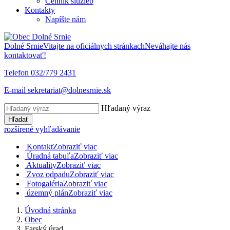
Cenník služieb
Kontakty
Napíšte nám
Dolné Srnie
Vitajte na oficiálnych stránkach
Neváhajte nás
kontaktovať!
Telefon
032/779 2431
E-mail
sekretariat@dolnesrnie.sk
Hľadaný výraz
Hľadať
rozšírené vyhľadávanie
Kontakt
Zobraziť viac
Úradná tabuľa
Zobraziť viac
Aktuality
Zobraziť viac
Zvoz odpadu
Zobraziť viac
Fotogaléria
Zobraziť viac
územný plán
Zobraziť viac
Úvodná stránka
Obec
Farský úrad