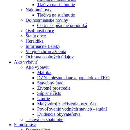
Tlačivá na stiahnutie
Nájomné byty
Tlačivá na stiahnutie
Dolnosrnianske noviny
Čo o nás píšu iné periodiká
Osobnosti obce
Štatút obce
Heraldika
Informačné Letáky
Verejné zhromaždenia
Ochrana osobných údajov
Ako vybaviť
Ako vybaviť
Matrika
DZN, miestne dane a poplatok za TKO
Stavebný úrad
Životné prostredie
Súpisné číslo
Úmrtie
Malý zdroj znečistenia ovzdušia
Povoľovanie vodných stavieb - studní
Evidencia obyvateľstva
Tlačivá na stiahnutie
Samospráva
Starosta obce