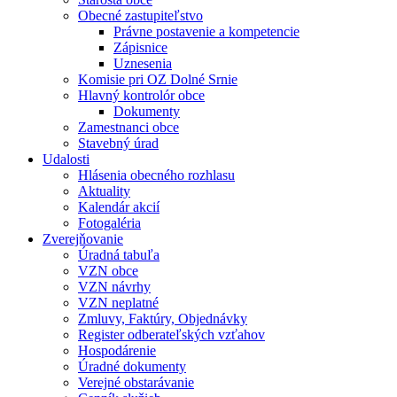
Obecné zastupiteľstvo
Právne postavenie a kompetencie
Zápisnice
Uznesenia
Komisie pri OZ Dolné Srnie
Hlavný kontrolór obce
Dokumenty
Zamestnanci obce
Stavebný úrad
Udalosti
Hlásenia obecného rozhlasu
Aktuality
Kalendár akcií
Fotogaléria
Zverejňovanie
Úradná tabuľa
VZN obce
VZN návrhy
VZN neplatné
Zmluvy, Faktúry, Objednávky
Register odberateľských vzťahov
Hospodárenie
Úradné dokumenty
Verejné obstarávanie