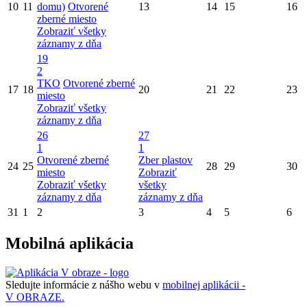
10
11
domu)
Otvorené
13
14
15
16
zberné miesto
Zobraziť všetky
záznamy z dňa
19
2
TKO
Otvorené zberné
17
18
20
21
22
23
miesto
Zobraziť všetky
záznamy z dňa
26
27
1
1
Otvorené zberné
Zber plastov
24
25
28
29
30
miesto
Zobraziť
Zobraziť všetky
všetky
záznamy z dňa
záznamy z dňa
31
1
2
3
4
5
6
Mobilná aplikácia
Sledujte informácie z nášho webu v
mobilnej aplikácii -
V OBRAZE.