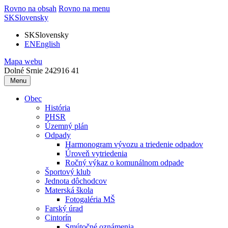
Rovno na obsah
Rovno na menu
SK
Slovensky
SK
Slovensky
EN
English
Mapa webu
Dolné Srnie 242
916 41
Menu
Obec
História
PHSR
Územný plán
Odpady
Harmonogram vývozu a triedenie odpadov
Úroveň vytriedenia
Ročný výkaz o komunálnom odpade
Športový klub
Jednota dôchodcov
Materská škola
Fotogaléria MŠ
Farský úrad
Cintorín
Smútočné oznámenia