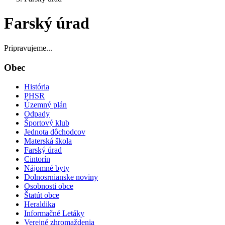
Farský úrad
Pripravujeme...
Obec
História
PHSR
Územný plán
Odpady
Športový klub
Jednota dôchodcov
Materská škola
Farský úrad
Cintorín
Nájomné byty
Dolnosrnianske noviny
Osobnosti obce
Štatút obce
Heraldika
Informačné Letáky
Verejné zhromaždenia