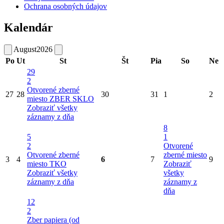
Ochrana osobných údajov
Kalendár
August
2026
Po
Ut
St
Št
Pia
So
Ne
29
2
Otvorené zberné
27
28
30
31
1
2
miesto
ZBER SKLO
Zobraziť všetky
záznamy z dňa
8
5
1
2
Otvorené
Otvorené zberné
zberné miesto
3
4
6
7
9
miesto
TKO
Zobraziť
Zobraziť všetky
všetky
záznamy z dňa
záznamy z
dňa
12
2
Zber papiera (od